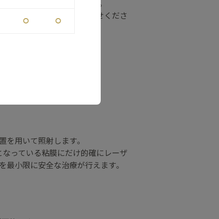
ーザー治療の経験があります｡
治療は経験豊富な医師にお任せくださ
⚪︎
⚪︎
づき､
置を用いて照射します｡
となっている粘膜にだけ的確にレーザ
を最小限に安全な治療が行えます｡