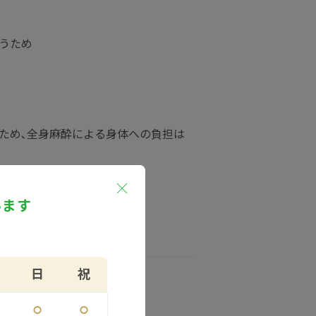
うため
ため､全身麻酔による身体への負担は
います
療
日
祝
⚪︎
⚪︎