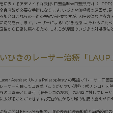
を除去するアデノイド除去術､口蓋垂咽頭口蓋形成術（UPPP
全身麻酔が必要な手術になります｡いびきや無呼吸の原因が､
る場合はこれらの手術の検討が必要ですが､入院必須な治療方
に時間を要します｡レーザーによるいびき治療は､それらに比べ
直後から日常に戻れるため､これらが原因のいびきの対処療法
いびきのレーザー治療
「LAU
Laser Assisited Uvula Palatoplasty の略語で“レ
レーザーを使って口蓋垂（こうがいすい/通称：喉チンコ）を除
喉の口蓋垂と口蓋弓（喉チンコの左右）の粘膜に対してレーザ
に広げることができます｡気道が広がると喉の粘膜の震えが抑
治療時間は10～15分程度で、喉の表面に表面麻酔と局所麻酔