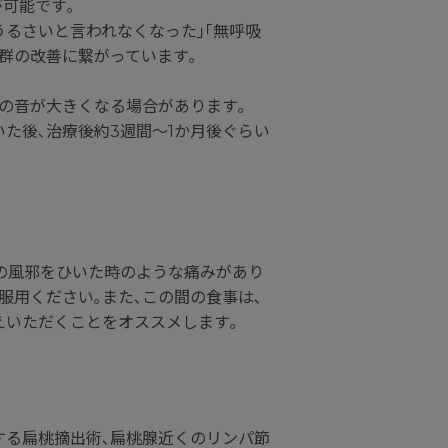
可能です｡
うるさいと言われなくなった｣｢無呼吸
群の改善に繋がっています｡
の音が大きくなる場合があります｡
た後､治療後約3週間～1か月後ぐらい
喉の風邪をひいた時のような痛みがあり
服用ください｡また､この間の食事は､
えいただくことをオススメします｡
する扁桃摘出術､扁桃腺近くのリンパ節