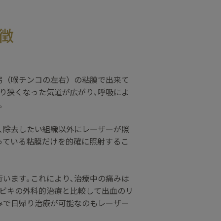
徴
弓（喉チンコの左右）の粘膜で出来て
り狭くなった気道が広がり､呼吸によ
｡
､除去したい組織以外にレーザーが照
っている粘膜だけを的確に照射するこ
います｡これにより､治療中の痛みは
イビキの外科的治療と比較して出血のリ
みで日帰り治療が可能なのもレーザー