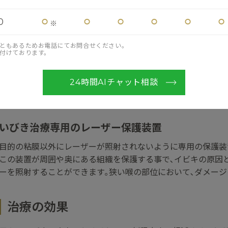
当院の院長は､関西地区では有数の20年以上に渡るイビキのレ
喉の治療はとてもデリケートで高度な技術を要します｡いびき
⚪︎
⚪︎
⚪︎
⚪︎
⚪︎
⚪︎
0
※
い｡
ともあるためお電話にてお問合せください。
付けております。
専門知識と確かな技術
レーザー治療専門クリニックならではの確かな知識と経験に基
24時間AIチャット相談
患者様のご不安に配慮した治療を提供いたします｡
いびき治療専用のレーザー保護装置
目的の粘膜以外にレーザーが照射されないように専用の保護装
この装置が周囲や奥にある組織を保護する事で､イビキの原因
ーを照射することができます｡狭い喉の部位において､ダメージ
治療の効果