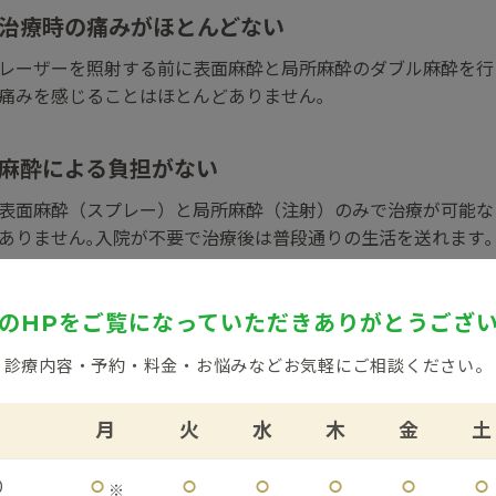
治療時の痛みがほとんどない
レーザーを照射する前に表面麻酔と局所麻酔のダブル麻酔を行
痛みを感じることはほとんどありません｡
麻酔による負担がない
表面麻酔（スプレー）と局所麻酔（注射）のみで治療が可能な
ありません｡入院が不要で治療後は普段通りの生活を送れます｡
のHPをご覧になっていただき
ありがとうござ
シロノJクリニックの
いびき治
診療内容・予約・料金・お悩みなど
お気軽にご相談ください。
月
火
水
木
金
土
豊富な治療実績
⚪︎
⚪︎
⚪︎
⚪︎
⚪︎
⚪︎
0
※