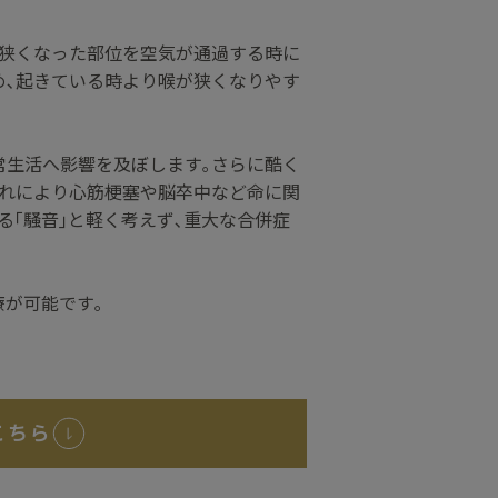
に狭くなった部位を空気が通過する時に
め､起きている時より喉が狭くなりやす
常生活へ影響を及ぼします｡さらに酷く
それにより心筋梗塞や脳卒中など命に関
る｢騒音｣と軽く考えず､重大な合併症
が可能です｡
こちら