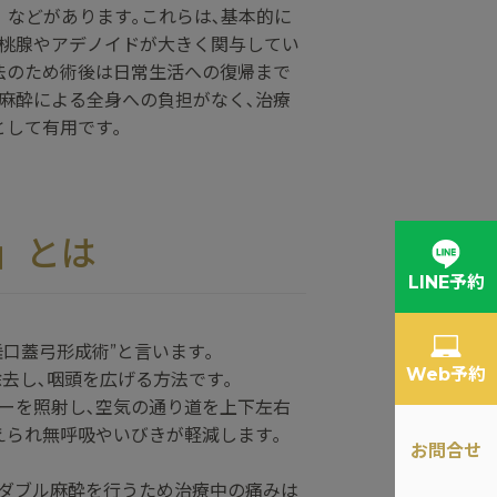
）などがあります｡これらは､基本的に
扁桃腺やアデノイドが大きく関与してい
法のため術後は日常生活への復帰まで
麻酔による全身への負担がなく､治療
として有用です｡
P」とは
LINE予約
ーザー口蓋垂口蓋弓形成術”と言います｡
Web予約
去し､咽頭を広げる方法です｡
ーを照射し､空気の通り道を上下左右
えられ無呼吸やいびきが軽減します｡
お問合せ
のダブル麻酔を行うため治療中の痛みは