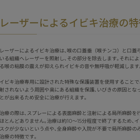
レーザーによる
イビキ治療の特
レーザーによるイビキ治療は､喉の口蓋垂（喉チンコ）と口蓋
いる組織へレーザーを照射し､その部分を除去します｡それによ
る喉の粘膜の震えが抑えられイビキの音や無呼吸が軽減します
イビキ治療専用に設計された特殊な保護装置を使用することで
射されないよう周囲や奥にある組織を保護､いびきの原因とな
とが出来るため安全に治療が行えます｡
治療の際は､スプレーによる表面麻酔と注射による局所麻酔を行
ほとんどありません｡治療は約10～15分程度で終了するため､
スクが少ないという点や､全身麻酔や入院が不要で局所麻酔の
治療の特徴です｡