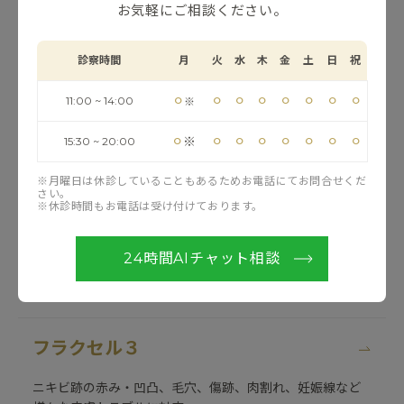
お気軽にご相談ください。
シミやくすみなどの色素治療からニキビや毛細血管拡張
症・赤ら顔など赤みの問題、
診察時間
月
火
水
木
金
土
日
祝
毛穴・しわ・肌のハリの改善など様々なお肌の悩みを解決
するハイスペックレーザーです。
⚪︎
⚪︎
⚪︎
⚪︎
⚪︎
⚪︎
⚪︎
⚪︎
11:00 ~ 14:00
※
⚪︎
⚪︎
⚪︎
⚪︎
⚪︎
⚪︎
⚪︎
⚪︎
※
15:30 ~ 20:00
ジェネシス
※月曜日は休診していることもあるためお電話にてお問合せくだ
真皮の線維芽細胞を活性化させ紫外線や加齢による皮膚の
さい。
※休診時間もお電話は受け付けております。
ダメージを修復。
見た目のしわやキメが改善されるだけでなく、肌本来の機
能を回復し肌質がよくなり健康な肌を保てます。
24時間AIチャット相談
また不要な毛細血管を分解する作用もあり、赤ら顔などの
赤みにも効果が期待できます。
フラクセル３
ニキビ跡の赤み・凹凸、毛穴、傷跡、肉割れ、妊娠線など