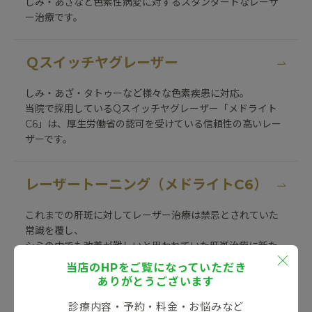
しみ・あざなど色素性病変に対するスタンダードなレーザ
ー治療です。
Ｑスイッチヤグレーザー
しみ・あざ・タトゥーなど様々な色素疾患に対応。
当院で採用しているQスイッチヤグレーザー「メドライト
C6」は、厚生労働省の認可を受けている信頼性の高いレー
ザーです。
レーザートーニング（メドライトC6）
これまでの肝斑に対してレーザー治療は禁忌とされていた
常識を覆し、
シミの中でも改善が難しいと思われていた肝斑治療に新た
な可能性を広げたレーザーです。
当店のHPをご覧になっていただき
ありがとうございます
エクセルV
診療内容・予約・料金・お悩みなど