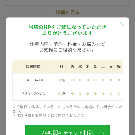
詳細を見る
当店のHPをご覧になっていただき
ありがとうございます
よくあるご質問
診療内容・予約・料金・お悩みなど
お気軽にご相談ください。
診察時間
月
火
水
木
金
土
日
祝
⚪︎
⚪︎
⚪︎
⚪︎
⚪︎
⚪︎
⚪︎
⚪︎
11:00 ~ 14:00
※
⚪︎
⚪︎
⚪︎
⚪︎
⚪︎
⚪︎
⚪︎
⚪︎
※
15:30 ~ 20:00
※月曜日は休診していることもあるためお電話にてお問合せくだ
さい。
※休診時間もお電話は受け付けております。
これまでに患者さまから寄せられたご不明点やご不安点
24時間AIチャット相談
への回答をご確認いただけます。