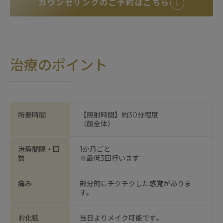
カウンセリングのご予約はこちら
治療のポイント
所要時間
【照射時間】約30分程度
（顔全体）
治療間隔・回
1か月ごと
数
※最低3回行います
痛み
部分的にチクチクした感覚がありま
す。
お化粧
当日よりメイク可能です｡