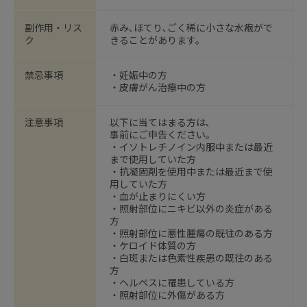
副作用・リス
赤み､ほてり､ごく稀に小さな水疱がで
ク
きることがあります。
禁忌事項
・妊娠中の方
・皮膚がん治療中の方
注意事項
以下に当てはまる方は､
事前にご申告ください｡
・イソトレチノイン内服中または最近
まで使用していた方
・抗凝固剤を使用中または最近まで使
用していた方
・血が止まりにくい方
・照射部位にニキビ以外の炎症がある
方
・照射部位に悪性腫瘍の既往のある方
・ケロイド体質の方
・白斑または色素性疾患の既往のある
方
・ヘルペスに罹患している方
・照射部位に外傷がある方