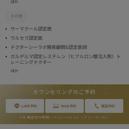
ほか
その他
サーマクール認定医
ウルセラ認定医
ドクターシーラボ開発顧問&認定医師
ガルデルマ認定レスチレン（ヒアルロン酸注入剤）ト
レーニングドクター
ほか
RESERVE
カウンセリングのご予約
LINE予約
Web予約
電話予約
※お電話受付時間：11:00〜20:00（フリーコール）