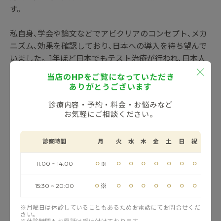
す。
私自身､学会や論文などでアビクリアのコンセプト､メカ
ニズム､効果を確認しており､日本への導入を待ち望んで
いました。1年ほど日本でもテスト治療が行われ､日本人
に対する効果や安全性も確認され､2025年､国内でもニキ
当店のHPをご覧になっていただき
ビ治療機器として薬事承認を取得しています。
ありがとうございます
診療内容・予約・料金・お悩みなど
当院はこれまでニキビ治療にも力を入れており､さまざま
お気軽にご相談ください。
な側面からアプローチして成果を上げてきましたが､改善
が難しいケースや､改善に時間や治療回数が必要な場合も
診察時間
月
火
水
木
金
土
日
祝
あります。そうした方々にとって､新たな希望となること
を期待しています。
⚪︎
⚪︎
⚪︎
⚪︎
⚪︎
⚪︎
⚪︎
⚪︎
11:00 ~ 14:00
※
⚪︎
⚪︎
⚪︎
⚪︎
⚪︎
⚪︎
⚪︎
⚪︎
※
15:30 ~ 20:00
症例写真
※月曜日は休診していることもあるためお電話にてお問合せくだ
さい。