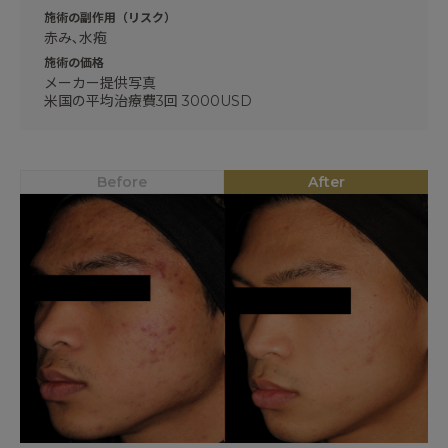
施術の副作用（リスク）
赤み､水疱
施術の価格
メーカー提供写真
米国の平均治療費3回 3000USD
Before
After