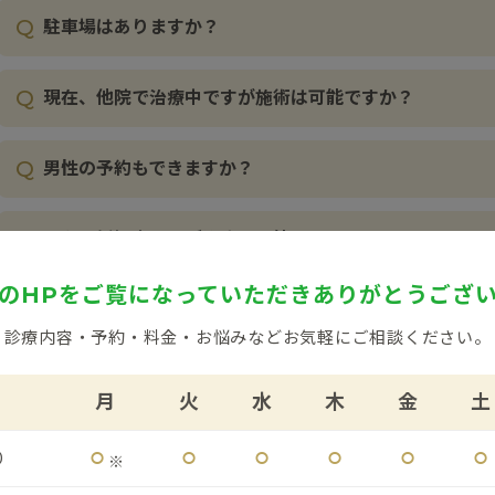
Q
駐車場はありますか？
Q
現在、他院で治療中ですが施術は可能ですか？
Q
男性の予約もできますか？
Q
現在、妊娠中ですが治療は可能ですか？
のHPをご覧になっていただき
ありがとうござ
Q
子供（乳幼児）も診てもらえますか？
診療内容・予約・料金・お悩みなど
お気軽にご相談ください。
Q
付き添いの来院は可能ですか？
月
火
水
木
金
土
Q
未成年の場合、必要なものはありますか？
⚪︎
⚪︎
⚪︎
⚪︎
⚪︎
⚪︎
0
※