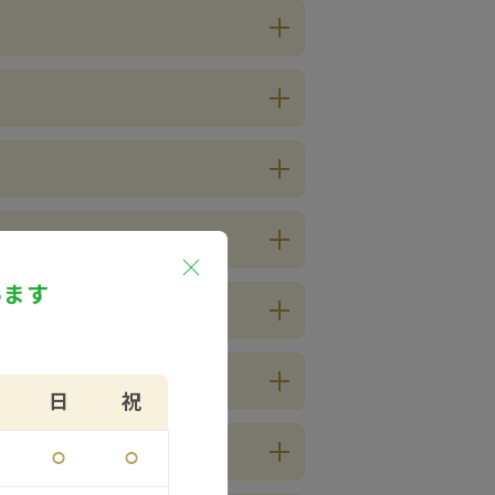
います
日
祝
⚪︎
⚪︎