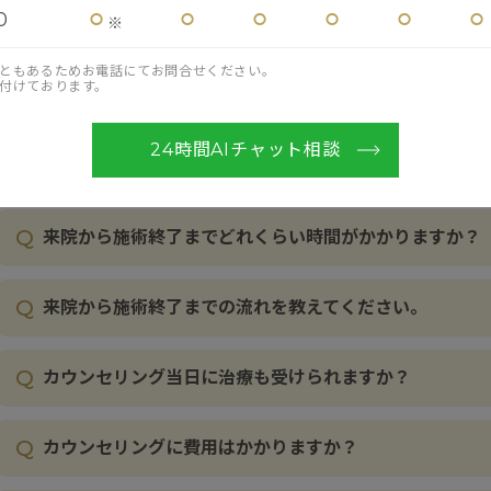
⚪︎
⚪︎
⚪︎
⚪︎
⚪︎
⚪︎
0
※
Q
メニューにない施術範囲は治療できないのでしょうか。
ともあるためお電話にてお問合せください。
付けております。
Q
初めての来院の際、注意事項はありますか？
24時間AIチャット相談
Q
予約当日はメイクをしたまま来院しても大丈夫ですか？
Q
来院から施術終了までどれくらい時間がかかりますか？
Q
来院から施術終了までの流れを教えてください。
Q
カウンセリング当日に治療も受けられますか？
Q
カウンセリングに費用はかかりますか？