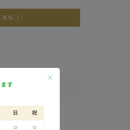
こちら
います
日
祝
⚪︎
⚪︎