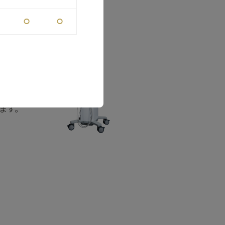
⚪︎
⚪︎
オ波（高周
線･肉割れ
れること
ます｡