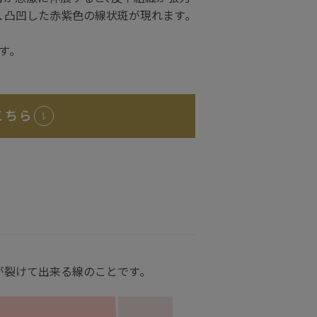
､凸凹した赤紫色の線状斑が現れます｡
す｡
こちら
が裂けて出来る線のことです｡