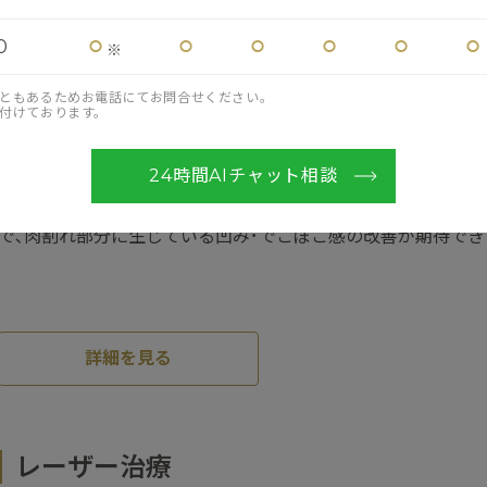
熱・光治療・他機器治療
⚪︎
⚪︎
⚪︎
⚪︎
⚪︎
⚪︎
0
サーマクールFLX
※
ともあるためお電話にてお問合せください。
付けております。
サーマクールFLXは､レーザー光線の何倍もの強さを持つラジ
波）の熱エネルギ－を利用したたるみ治療器です｡
24時間AIチャット相談
出産後や急激な体重の増減によって皮膚がたるんで出来た妊娠
を目立ちにくくするのに効果的です｡また､コラーゲンが産生さ
で､肉割れ部分に生じている凹み･でこぼこ感の改善が期待でき
詳細を見る
レーザー治療