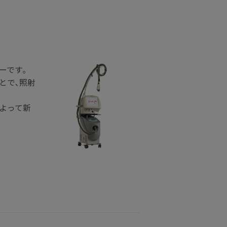
ーです｡
とで､照射
よって新