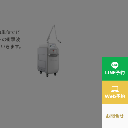
ロ単位でピ
ーの衝撃波
いきます｡
LINE予約
Web予約
お問合せ