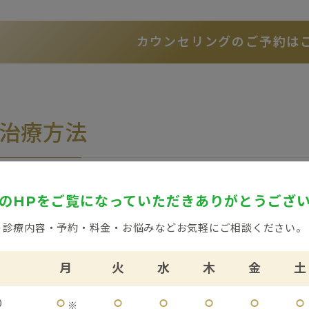
カウンセリングのご予約は
治療方法
のHPをご覧になっていただき
ありがとうござ
熱・光治療・他機器治療
レーザー治療
注入治療
診療内容・予約・料金・お悩みなど
お気軽にご相談ください。
月
火
水
木
金
土
熱・光治療・他機器治療
⚪︎
⚪︎
⚪︎
⚪︎
⚪︎
⚪︎
0
※