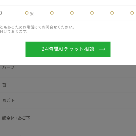
⚪︎
⚪︎
⚪︎
⚪︎
⚪︎
⚪︎
0
※
クリスタルピーリング
ともあるためお電話にてお問合せください。
メニュー
付けております。
顔全体
24時間AIチャット相談
ハーフ
首
あご下
顔全体+あご下