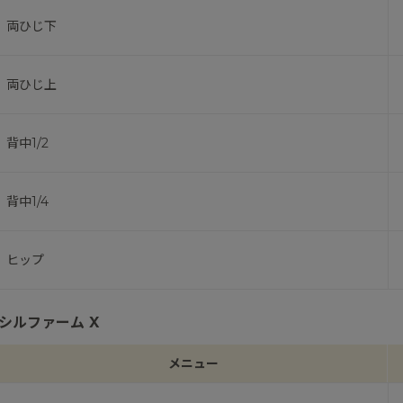
両ひじ下
両ひじ上
背中1/2
背中1/4
ヒップ
シルファーム X
メニュー