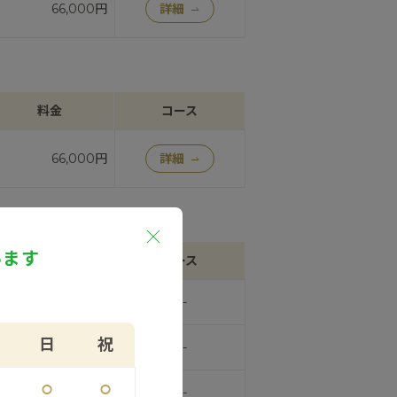
66,000円
詳細
料金
コース
66,000円
詳細
います
料金
コース
132,000円
---
日
祝
242,000円
---
⚪︎
⚪︎
352,000円
---