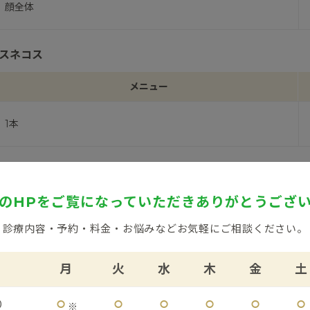
顔全体
スネコス
メニュー
1本
プロファイロ
のHPをご覧になっていただき
ありがとうござ
メニュー
診療内容・予約・料金・お悩みなど
お気軽にご相談ください。
1本
月
火
水
木
金
土
2本
⚪︎
⚪︎
⚪︎
⚪︎
⚪︎
⚪︎
0
3本
※