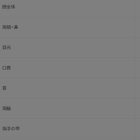
顔全体
両頬+鼻
目元
口唇
首
両脇
両手の甲