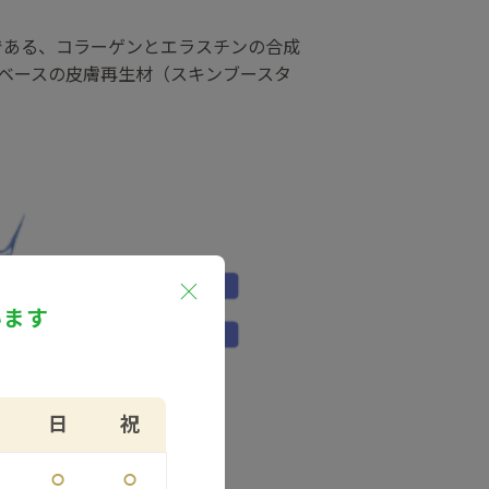
である、コラーゲンとエラスチンの合成
ベースの皮膚再生材（スキンブースタ
います
日
祝
⚪︎
⚪︎