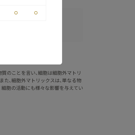
⚪︎
⚪︎
物質のことを言い､細胞は細胞外マトリ
また､細胞外マトリックスは､単なる物
、細胞の活動にも様々な影響を与えてい