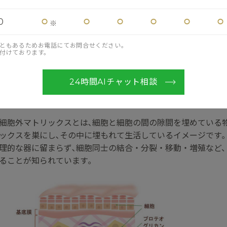
⚪︎
⚪︎
⚪︎
⚪︎
⚪︎
⚪︎
0
※
POINT
ともあるためお電話にてお問合せください。
細胞外マトリックスの恒常性を維持･改善させるため､
付けております。
6種のアミノ酸とヒアルロン酸を国際特許取得配合比率で配合
24時間AIチャット相談
細胞外マトリックス（ECM）とは？
細胞外マトリックスとは､細胞と細胞の間の隙間を埋めている
ックスを巣にし､その中に埋もれて生活しているイメージです｡
理的な器に留まらず､細胞同士の結合・分裂・移動・増殖など
ることが知られています｡