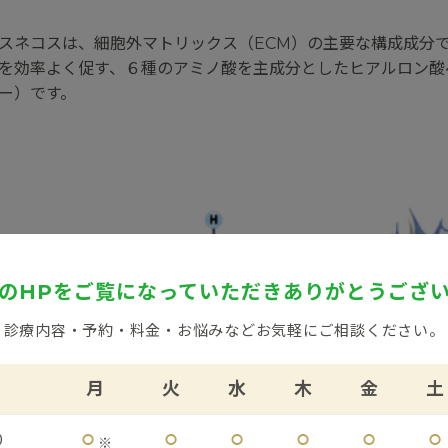
スネコスは、細胞外マトリックス（ECM）の主要な構成成分
を効率よく促す、６種のアミノ酸を主成分としたヒアルロン酸
ー）です。
のHPをご覧になっていただき
ありがとうござ
診療内容・予約・料金・お悩みなど
お気軽にご相談ください。
月
火
水
木
金
土
⚪︎
⚪︎
⚪︎
⚪︎
⚪︎
⚪︎
0
※