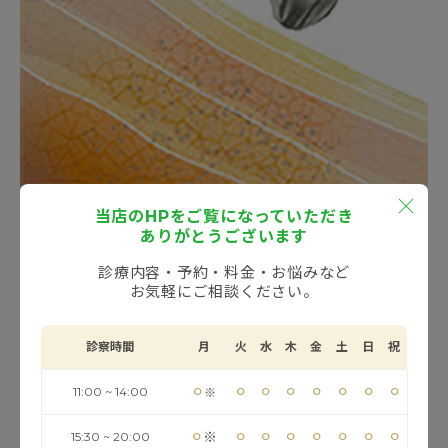
当店のHPをご覧になっていただき
ありがとうございます
カウンセリングのご予約はこちら
診療内容・予約・料金・お悩みなど
お気軽にご相談ください。
診察時間
月
火
水
木
金
土
日
祝
清家院長がおすすめする理由
⚪︎
⚪︎
⚪︎
⚪︎
⚪︎
⚪︎
⚪︎
⚪︎
11:00 ~ 14:00
※
⚪︎
⚪︎
⚪︎
⚪︎
⚪︎
⚪︎
⚪︎
⚪︎
※
15:30 ~ 20:00
心地よく、どなたにも