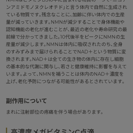
ンアミドモノヌクレオチド｣と言う体内で自然に生成され
ている物質です｡残念なことに､加齢に伴い体内での生産
量が減っていきます｡NMNが減少することで身体機能や
認知機能の老化が進むことが､最近の老化や寿命研究の最
前線で分かってきました｡10代後半をピークにNMNの生
産量が減少します｡NMNは体内に吸収されたのち､全身
のすみずみまで届けられることでNAD＋という物質に変
換されます｡NAD＋は全ての生き物の体内に存在し細胞
の基本的な代謝に関与し､若さと健康維持に影響を与えて
います｡よって､NMNを補うことは体内のNAD＋濃度を
上げ､老化予防につながる可能性があるとされています｡
副作用について
まれに注射部位の疼痛を伴う場合があります｡
高濃度メガビタミンC点滴