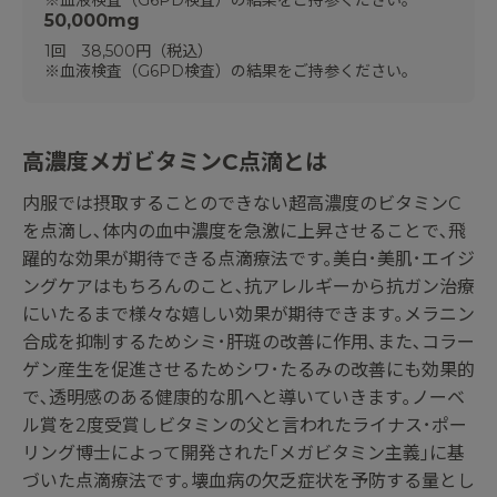
※血液検査（G6PD検査）の結果をご持参ください。
50,000mg
1回 38,500円（税込）
※血液検査（G6PD検査）の結果をご持参ください。
高濃度メガビタミンC点滴とは
内服では摂取することのできない超高濃度のビタミンC
を点滴し､体内の血中濃度を急激に上昇させることで､飛
躍的な効果が期待できる点滴療法です｡美白･美肌･エイジ
ングケアはもちろんのこと､抗アレルギーから抗ガン治療
にいたるまで様々な嬉しい効果が期待できます｡メラニン
合成を抑制するためシミ･肝斑の改善に作用､また､コラー
ゲン産生を促進させるためシワ･たるみの改善にも効果的
で､透明感のある健康的な肌へと導いていきます｡ノーベ
ル賞を2度受賞しビタミンの父と言われたライナス･ポー
リング博士によって開発された｢メガビタミン主義｣に基
づいた点滴療法です｡壊血病の欠乏症状を予防する量とし