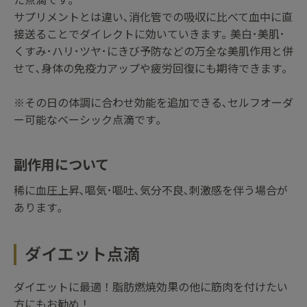
た点滴です｡
サプリメントとは違い､消化管での吸収に比べて血中に直
接送ることでダイレクトに効いていきます｡ 美白･美肌･
くすみ･ハリ･ツヤ･にきび予防などの万全な美肌作用と併
せて､身体の免疫力アップや疲労回復にも期待できます｡
※その日の体調に合わせ効能を追加できる､セルフオーダ
ー可能なベーシック点滴です｡
副作用について
稀に血圧上昇､嘔気･嘔吐､気分不良､刺激感を伴う場合が
あります｡
ダイエット点滴
ダイエットに最適！脂肪燃焼効果の他に筋肉を付けたい
方にもお勧め！