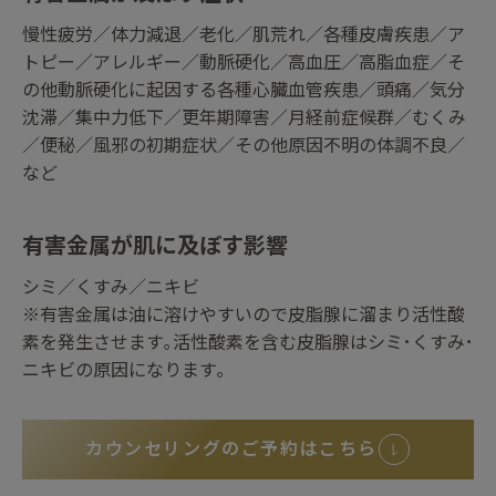
慢性疲労／体力減退／老化／肌荒れ／各種皮膚疾患／ア
トピー／アレルギー／動脈硬化／高血圧／高脂血症／そ
の他動脈硬化に起因する各種心臓血管疾患／頭痛／気分
沈滞／集中力低下／更年期障害／月経前症候群／むくみ
／便秘／風邪の初期症状／その他原因不明の体調不良／
など
有害金属が肌に及ぼす影響
シミ／くすみ／ニキビ
※有害金属は油に溶けやすいので皮脂腺に溜まり活性酸
素を発生させます｡活性酸素を含む皮脂腺はシミ･くすみ･
ニキビの原因になります｡
カウンセリングのご予約はこちら