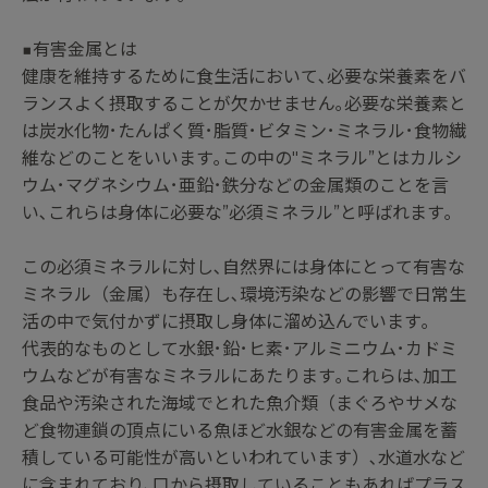
■有害金属とは
健康を維持するために食生活において､必要な栄養素をバ
ランスよく摂取することが欠かせません｡必要な栄養素と
は炭水化物･たんぱく質･脂質･ビタミン･ミネラル･食物繊
維などのことをいいます｡この中の″ミネラル”とはカルシ
ウム･マグネシウム･亜鉛･鉄分などの金属類のことを言
い､これらは身体に必要な”必須ミネラル”と呼ばれます｡
この必須ミネラルに対し､自然界には身体にとって有害な
ミネラル（金属）も存在し､環境汚染などの影響で日常生
活の中で気付かずに摂取し身体に溜め込んでいます｡
代表的なものとして水銀･鉛･ヒ素･アルミニウム･カドミ
ウムなどが有害なミネラルにあたります｡これらは､加工
食品や汚染された海域でとれた魚介類（まぐろやサメな
ど食物連鎖の頂点にいる魚ほど水銀などの有害金属を蓄
積している可能性が高いといわれています）､水道水など
に含まれており､口から摂取していることもあればプラス