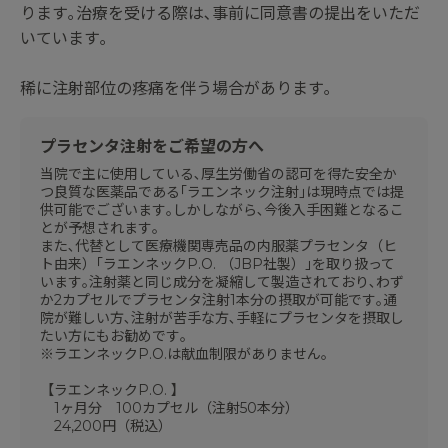
ります｡治療を受ける際は､事前に同意書の提出をいただ
いています｡
稀に注射部位の疼痛を伴う場合があります｡
プラセンタ注射をご希望の方へ
当院で主に使用している､厚生労働省の認可を得た安全か
つ良質な医薬品である｢ラエンネック注射｣は現時点では提
供可能でございます｡しかしながら､今後入手困難となるこ
とが予想されます｡
また､代替として医療機関専売品の内服薬プラセンタ（ヒ
ト由来）｢ラエンネックP.O. （JBP社製）｣を取り扱って
います｡注射薬と同じ成分を凝縮して製造されており､わず
か2カプセルでプラセンタ注射1本分の摂取が可能です｡通
院が難しい方､注射が苦手な方､手軽にプラセンタを摂取し
たい方にもお勧めです｡
※ラエンネックP.O.は献血制限がありません｡
【ラエンネックP.O. 】
1ヶ月分 100カプセル（注射50本分）
24,200円（税込）