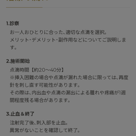
1.診察
お一人おひとりに合った､適切な点滴を選択｡
メリット･デメリット･副作用などについてご説明しま
す｡
2.施術開始
点滴時間【約20～40分】
※挿入困難の場合や点滴が漏れた場合に限っては､再度
針を刺し直す可能性があります｡
その際は､内出血や点滴の漏出による腫れや疼痛が1週
間程度残る場合があります｡
3.止血＆終了
注射完了後､刺入部を止血｡
異常がないことを確認して終了｡