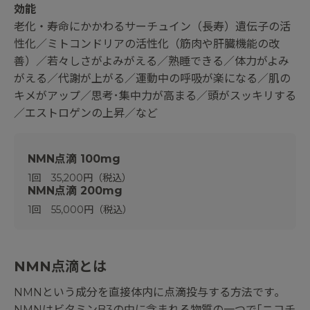
効能
老化・寿命にかかわるサーチュイン（長寿）遺伝子の活
性化／ミトコンドリアの活性化（筋肉や肝臓機能の改
善）／若々しさがよみがえる／熟睡できる／体力がよみ
がえる／代謝が上がる／運動中の呼吸が楽になる／肌の
キメがアップ／思考･集中力が高まる／頭がスッキリする
／エストロゲンの上昇／など
NMN点滴 100mg
1回 35,200円（税込）
NMN点滴 200mg
1回 55,000円（税込）
NMN点滴とは
NMNという成分を直接体内に点滴投与する方法です｡
NMNはビタミンB3の中に含まれる物質の一つで｢ニコチ