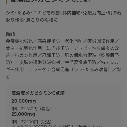
シミ･たるみ･ニキビを改善､体内補給･免疫⼒向上･肌の若
返り作用･肩こりの緩和に！
効能
免疫機能強化／感染症予防／老化予防／疲労回復作用／
美白・抗酸化作用／にきび予防／アトピー性皮膚炎の改
善／抗ガン作用／風邪予防／肌の保水力促進（乾燥肌予
防）／皮脂の過剰分泌抑制／生活習慣病予防／抗アレル
ギー作用／コラーゲン合成促進（シワ･たるみ改善）／な
ど
高濃度メガビタミンC点滴
20,000mg
1回 23,650円（税込）
25,000mg
1回 27,500円（税込）