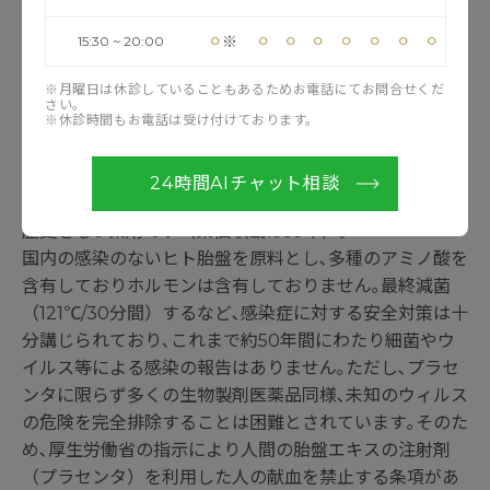
※シロノJクリニックで使用するプラセンタは､厚生労働
省の認可を受けた製造過程が明確で且つ滅菌消毒された
⚪︎
⚪︎
⚪︎
⚪︎
⚪︎
⚪︎
⚪︎
⚪︎
※
15:30 ~ 20:00
安全なヒト胎盤エキスのみを採用しています｡
※月曜日は休診していることもあるためお電話にてお問合せくだ
さい。
※休診時間もお電話は受け付けております。
副作用について
プラセンタは､特定生物由来製品である｢組織療法｣製剤の
24時間AIチャット相談
一つで､更年期障害･乳汁分泌不全の治療薬としても長い
歴史をもつ薬剤です（薬価収載1959年）｡
国内の感染のないヒト胎盤を原料とし､多種のアミノ酸を
含有しておりホルモンは含有しておりません｡最終減菌
（121℃/30分間）するなど､感染症に対する安全対策は十
分講じられており､これまで約50年間にわたり細菌やウ
イルス等による感染の報告はありません｡ただし､プラセ
ンタに限らず多くの生物製剤医薬品同様､未知のウィルス
の危険を完全排除することは困難とされています｡そのた
め､厚生労働省の指示により人間の胎盤エキスの注射剤
（プラセンタ）を利用した人の献血を禁止する条項があ