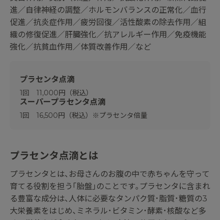
進／自律神経の調整／ホルモンバランスの正常化／血行
促進／抗炎症作用／疲労回復／活性酸素の除去作用／組
織の修復促進／肝臓強化／抗アレルギー作用／免疫機能
強化／抗貧血作用／体質改善作用／など
プラセンタ点滴
1回 11,000円（税込）
スーパープラセンタ点滴
1回 16,500円（税込）※プラセンタ倍量
プラセンタ点滴とは
プラセンタとは､お母さんのお腹の中で赤ちゃんを守って
育てる役割を担う｢胎盤｣のことです｡
プラセンタに含まれ
る豊富な成分は､人体に必要なタンパク質･脂質･糖質の3
大栄養素をはじめ､ミネラル･ビタミン･酵素･核酸など多