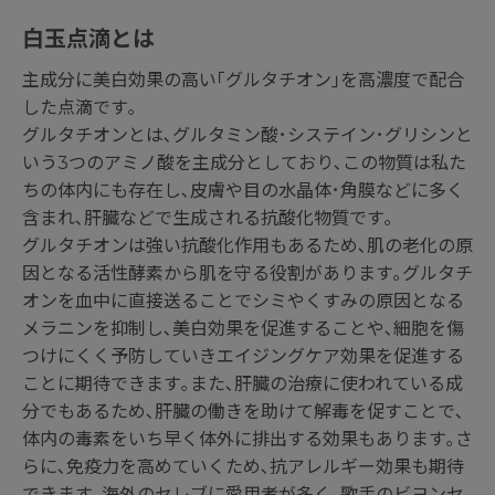
白玉点滴とは
主成分に美白効果の高い｢グルタチオン｣を高濃度で配合
した点滴です｡
グルタチオンとは､グルタミン酸･システイン･グリシンと
いう3つのアミノ酸を主成分としており､この物質は私た
ちの体内にも存在し､皮膚や目の水晶体･角膜などに多く
含まれ､肝臓などで生成される抗酸化物質です｡
グルタチオンは強い抗酸化作用もあるため､肌の老化の原
因となる活性酵素から肌を守る役割があります｡グルタチ
オンを血中に直接送ることでシミやくすみの原因となる
メラニンを抑制し､美白効果を促進することや､細胞を傷
つけにくく予防していきエイジングケア効果を促進する
ことに期待できます｡また､肝臓の治療に使われている成
分でもあるため､肝臓の働きを助けて解毒を促すことで､
体内の毒素をいち早く体外に排出する効果もあります｡さ
らに､免疫力を高めていくため､抗アレルギー効果も期待
できます｡海外のセレブに愛用者が多く､歌手のビヨンセ