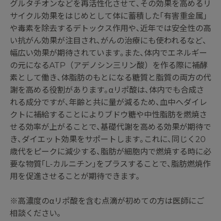
グルタチオンなどを再活性化させて､その効果を高めるリ
サイクル効果をはじめとして体に蓄積した｢有害重金属｣
や毒素を除去するデトックス作用や､近年では安全性の高
い抗がん効果が注目され､がんの治療にも使われるなど､
幅広い効果が期待されています｡また､体内でエネルギー
の元になるATP（アデノシン三リン酸）を作る際に補酵
素として働き､体脂肪のもとになる糖質と脂質の両方の代
謝を高める役割があります｡αリポ酸は､体内でも合成さ
れる成分ですが､年齢と共に量が減るため､血中へダイレ
クトに補給することによりブドウ糖や中性脂肪を燃焼さ
せる効率が上がることで､基礎代謝を高める効果が期待で
き､ダイエット効果をサポートします｡これに､同じく20
歳代をピークに減少する､脂肪が細胞内で燃焼する時に必
要な物質｢L-カルニチン｣をプラスすることで､脂肪燃焼作
用を促進させることが期待できます｡
※高濃度のαリポ酸を含む点滴が初めての方は医師にご
相談ください｡