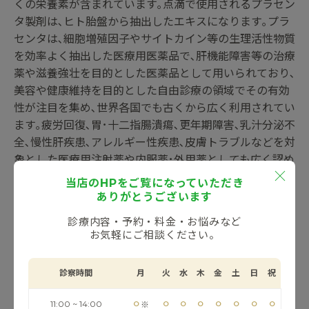
くの栄養素が含まれています｡点滴で使用されるプラセン
タ製剤は､ヒト胎盤から抽出したエキスになります｡プラ
センタは､細胞増殖因子やサイトカイン等の生理活性物質
を効率よく抽出した医療用医薬品で､肝機能障害等の治療
薬や滋養強壮を目的とした医薬品として用いられており､
美容や健康維持を目的とした自由診療の領域でその有効
性が注目を集め､世界各国でも古くから広く利用されてい
ます｡疲労回復､胃･十二指腸潰瘍､更年期障害､乳汁分泌不
全､慢性肝疾患､アレルギー性疾患､皮膚トラブルなどを対
象とした医療用注射薬や内服薬･外用薬としても広く認め
られています｡｢肌の調子が良くなった｣｢しみが薄くなっ
当店のHPをご覧になっていただき
てきた｣｢肌のくすみが気にならなくなった｣｢肌にハリが
ありがとうございます
出てきた｣｢化粧のノリがよくなった｣｢かさつきが無くな
診療内容・予約・料金・お悩みなど
った｣などの美容効果のお声を多数いただいています｡ま
お気軽にご相談ください。
た､｢よく眠れるようになった｣｢めまいがなくなった｣｢肩
こりがなくなった｣｢起きるのが楽になった｣などの効果も
診察時間
月
火
水
木
金
土
日
祝
お声をいただきます｡
⚪︎
⚪︎
⚪︎
⚪︎
⚪︎
⚪︎
⚪︎
⚪︎
11:00 ~ 14:00
※