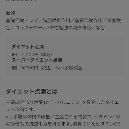
効能
基礎代謝アップ／脂肪燃焼作用／糖質代謝作用／滋養強
壮／コレステロール･中性脂肪の減少作用／など
ダイエット点滴
1回 11,000円（税込）
スーパーダイエット点滴
1回 16,500円（税込）※αリポ酸 倍量
ダイエット点滴とは
主要成分｢αリポ酸｣と｢L-カルニチン｣を配合したダイエ
ット点滴です｡
αリポ酸は体内で微量に生産される物質で､ビタミンCの
400倍もの抗酸化力を持ちます｡消費されたビタミンCや