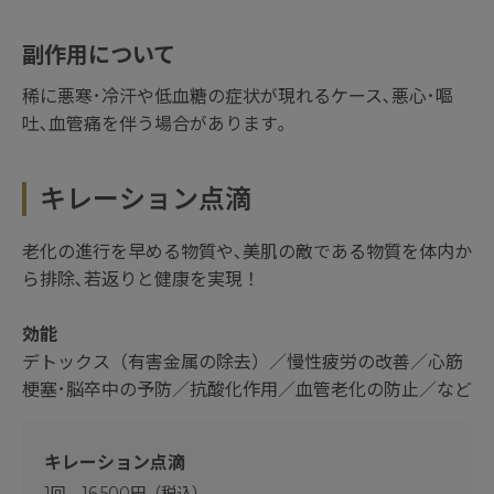
副作用について
稀に悪寒･冷汗や低血糖の症状が現れるケース､悪心･嘔
吐､血管痛を伴う場合があります｡
キレーション点滴
老化の進行を早める物質や､美肌の敵である物質を体内か
ら排除､若返りと健康を実現！
効能
デトックス（有害金属の除去）／慢性疲労の改善／心筋
梗塞･脳卒中の予防／抗酸化作用／血管老化の防止／など
キレーション点滴
1回 16,500円（税込）