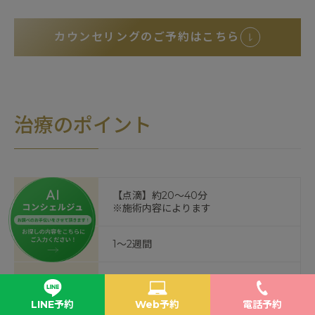
カウンセリングのご予約はこちら
治療のポイント
所要時間
【点滴】約20～40分
※施術内容によります
治療間隔
1～2週間
痛み
針を刺す/抜く時に多少の痛みが伴いま
す｡
LINE予約
Web予約
電話予約
まれに血管痛が起こる場合があります｡