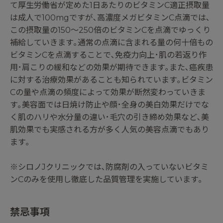
て厚生労働省が定めた1日あたりのビタミンC適正摂取量
は成人で100mgですが､高濃度メガビタミンC点滴では､
この摂取量の150～250倍のビタミンCを点滴でゆっくり
補給していきます｡通常の点滴に含まれる量の何⼗倍もの
ビタミンCを点滴することで､免疫⼒向上･肌の若返り作
用･肩こりの緩和などの効果が期待できます｡また､癌疾患
に対する治療効果があることも知られています｡ビタミン
Cの量や点滴の頻度によって効果が断然変わっていきま
す｡美容面では⽇焼け防⽌や顔･全⾝の美⽩効果だけでな
く肌のハリや⽔分量の違い･⽑⽳の引き締め効果など､美
肌効果でも実感される⽅が多く⼈気の美容点滴でもあり
ます｡
※シロノJクリニックでは､防腐剤の入っていないビタミ
ンCのみを使用し徹底した品質管理を実施しています｡
禁忌事項