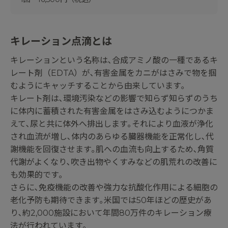
キレーション点滴とは
キレーションという名称は､合成アミノ酸の一種であるキ
レート剤（EDTA）が､有害金属をカニがはさみで物を掴
むようにキャッチすることから由来しています｡
キレート剤は､環境汚染などの影響で知らず知らずのうち
に体内に蓄積された有害金属をはさみ込むようにつかま
えて､尿と共に体外へ排出します｡それにより血液が浄化
され血流が増し､体内のあらゆる臓器機能を正常化し､代
謝機能を回復させます｡肌への血流も向上するため､角質
代謝がよくなり､吹き出物やくすみなどの肌荒れの改善に
も効果的です｡
さらに､免疫機能の改善や強力な抗酸化作用による細胞の
老化予防も期待できます｡米国では50年ほどの歴史があ
り､約2,000施設において年間80万件のキレーション療
法が行われています｡