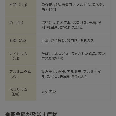
水銀（Hg）
魚介類､歯科治療用アマルガム､柔軟剤､
防カビ剤
鉛（Pb）
鉛管による水道水､排気ガス､土壌､塗
料､殺虫剤､乾電池､たばこ
ヒ素（As）
土壌､残留農薬､殺虫剤､排気ガス
カドミウム
たばこ､排気ガス､汚染された食品､汚染
（Cd）
された飲料水
アルミニウム
調理器具､食器､アルミ缶､アルミホイ
（Al）
ル､たばこ､殺虫剤､排気ガス
ベリリウム
大気汚染
（Be）
有害金属が及ぼす症状