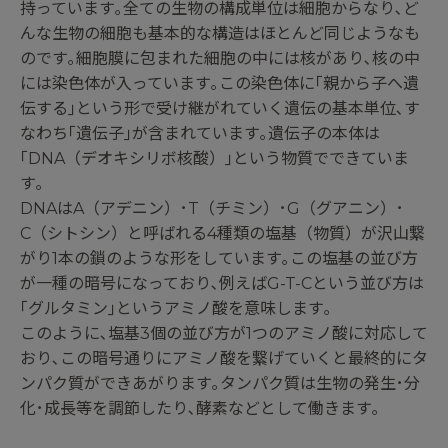
持っています｡全ての生物の構成単位は細胞からなり､ど
んな生物の細胞も基本的な構造はほとんど同じようなも
のです｡細胞膜に包まれた細胞の中には核があり､核の中
には染色体が入っています｡この染色体に｢親から子へ遺
伝する｣という形で受け継がれていく遺伝の基本単位､す
なわち｢遺伝子｣が含まれています｡遺伝子の本体は
｢DNA（デオキシリボ核酸）｣という物質でできていま
す｡
DNAはA（アデニン）･T（チミン）･G（グアニン）･
C（シトシン）と呼ばれる4種類の塩基（物質）が沢山繋
がり1本の鎖のような形をしています｡この塩基の並び方
が一種の暗号になっており､例えばG-T-Cという並び方は
｢グルタミン｣というアミノ酸を意味します｡
このように､塩基3個の並び方が1つのアミノ酸に対応して
おり､この暗号通りにアミノ酸を繋げていくと最終的にタ
ンパク質ができあがります｡タンパク質は生物の発生･分
化･成長等を調節したり､酵素などとして働きます｡