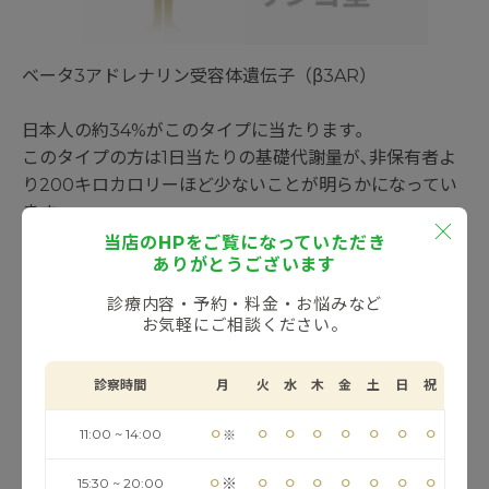
ベータ3アドレナリン受容体遺伝子（β3AR）
日本人の約34%がこのタイプに当たります｡
このタイプの方は1日当たりの基礎代謝量が､非保有者よ
り200キロカロリーほど少ないことが明らかになってい
ます｡
当店のHPをご覧になっていただき
ありがとうございます
体型的には､お腹回りが｢ぽっこり｣と出っ張っているのが
特徴で､糖分を分解するインスリンの分泌力が低い傾向に
診療内容・予約・料金・お悩みなど
あります｡
お気軽にご相談ください。
そのため､このタイプの方はインスリンの分泌を促す糖分
の摂取を控える必要があります｡
診察時間
月
火
水
木
金
土
日
祝
⚪︎
⚪︎
⚪︎
⚪︎
⚪︎
⚪︎
⚪︎
⚪︎
11:00 ~ 14:00
※
発生しやすい病気
糖尿病･高脂血症･脂肪肝など
⚪︎
⚪︎
⚪︎
⚪︎
⚪︎
⚪︎
⚪︎
⚪︎
※
15:30 ~ 20:00