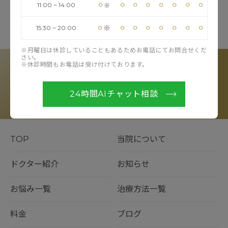
ドクターシーラボ
⚪︎
⚪︎
⚪︎
⚪︎
⚪︎
⚪︎
⚪︎
⚪︎
11:00 ~ 14:00
※
⚪︎
⚪︎
⚪︎
⚪︎
⚪︎
⚪︎
⚪︎
⚪︎
※
15:30 ~ 20:00
RESERVE
※月曜日は休診していることもあるためお電話にてお問合せくだ
さい。
カウンセリングのご予約
※休診時間もお電話は受け付けております。
LINE予約
Web予約
電話予約
24時間AIチャット相談
※お電話受付時間：11:00〜20:00（フリーコール）
TOP
当院について
ドクター紹介
お知らせ
お悩み一覧
治療方法一覧
料金
ブログ