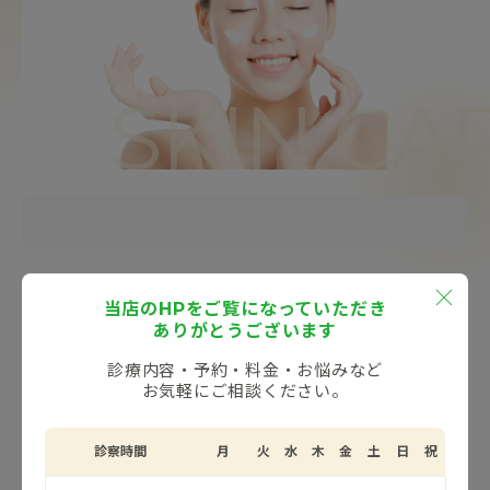
SKIN CA
当店のHPをご覧になっていただき
医療機関専売スキンケア
ありがとうございます
診療内容・予約・料金・お悩みなど
医療機関専売のスキンケアを取り扱っております。
お気軽にご相談ください。
クリニックでの治療やお一人おひとりの肌状態に合わせた
ホームケアをご提案いたします。
診察時間
月
火
水
木
金
土
日
祝