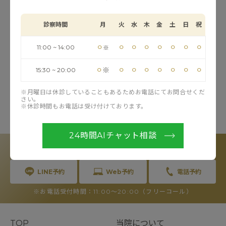
診察時間
月
火
水
木
金
土
日
祝
患者様にはご不便をおかけいたしますが、何卒ご理解の
ほどよろしくお願い申し上げます。
⚪︎
⚪︎
⚪︎
⚪︎
⚪︎
⚪︎
⚪︎
⚪︎
11:00 ~ 14:00
※
⚪︎
⚪︎
⚪︎
⚪︎
⚪︎
⚪︎
⚪︎
⚪︎
※
15:30 ~ 20:00
お知らせ一覧へ戻る
※月曜日は休診していることもあるためお電話にてお問合せくだ
さい。
※休診時間もお電話は受け付けております。
RESERVE
24時間AIチャット相談
カウンセリングのご予約
LINE予約
Web予約
電話予約
※お電話受付時間：11:00〜20:00（フリーコール）
TOP
当院について