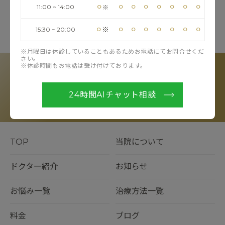
⚪︎
⚪︎
⚪︎
⚪︎
⚪︎
⚪︎
⚪︎
⚪︎
11:00 ~ 14:00
※
お知らせ一覧へ戻る
⚪︎
⚪︎
⚪︎
⚪︎
⚪︎
⚪︎
⚪︎
⚪︎
※
15:30 ~ 20:00
RESERVE
※月曜日は休診していることもあるためお電話にてお問合せくだ
さい。
カウンセリングのご予約
※休診時間もお電話は受け付けております。
LINE予約
Web予約
電話予約
24時間AIチャット相談
※お電話受付時間：11:00〜20:00（フリーコール）
TOP
当院について
ドクター紹介
お知らせ
お悩み一覧
治療方法一覧
料金
ブログ