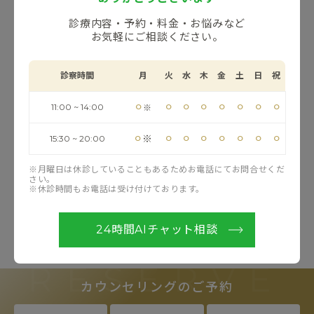
【変更内容】
診療内容・予約・料金・お悩みなど
・シニア割引終了日：2025年3月31日
お気軽にご相談ください。
・2025年4月1日以降、割引サービスは適用されませんの
で、予めご了承ください。
診察時間
月
火
水
木
金
土
日
祝
⚪︎
⚪︎
⚪︎
⚪︎
⚪︎
⚪︎
⚪︎
⚪︎
11:00 ~ 14:00
※
ご不明点などがございましたら、どうぞお気軽にお問い
合わせください。
⚪︎
⚪︎
⚪︎
⚪︎
⚪︎
⚪︎
⚪︎
⚪︎
※
15:30 ~ 20:00
※月曜日は休診していることもあるためお電話にてお問合せくだ
さい。
※休診時間もお電話は受け付けております。
お知らせ一覧へ戻る
24時間AIチャット相談
RESERVE
カウンセリングのご予約