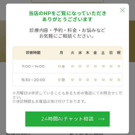
当店のHPをご覧になっていただき
ありがとうございます
RESERVE
カウンセリングのご予約
診療内容・予約・料金・お悩みなど
お気軽にご相談ください。
LINE予約
Web予約
電話予約
診察時間
月
火
水
木
金
土
日
祝
※お電話受付時間：11:00〜20:00（フリーコール）
⚪︎
⚪︎
⚪︎
⚪︎
⚪︎
⚪︎
⚪︎
⚪︎
11:00 ~ 14:00
※
TOP
当院について
⚪︎
⚪︎
⚪︎
⚪︎
⚪︎
⚪︎
⚪︎
⚪︎
※
15:30 ~ 20:00
ドクター紹介
お知らせ
※月曜日は休診していることもあるためお電話にてお問合せくだ
さい。
※休診時間もお電話は受け付けております。
お悩み一覧
治療方法一覧
料金
ブログ
24時間AIチャット相談
診療の流れ
よくあるご質問