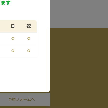
います
VE
日
祝
⚪︎
⚪︎
⚪︎
⚪︎
WEB予約
予約フォームへ