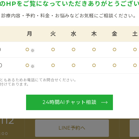
のHPをご覧になっていただき
ありがとうござ
お知らせ一覧へ戻る
診療内容・予約・料金・お悩みなど
お気軽にご相談ください。
ESER
月
火
水
木
金
土
⚪︎
⚪︎
⚪︎
⚪︎
⚪︎
⚪︎
0
カウンセリングのご予約
※
⚪︎
⚪︎
⚪︎
⚪︎
⚪︎
⚪︎
0
※
ともあるためお電話にてお問合せください。
付けております。
24時間AIチャット相談
LINE予約
112
LINE予約へ
:00