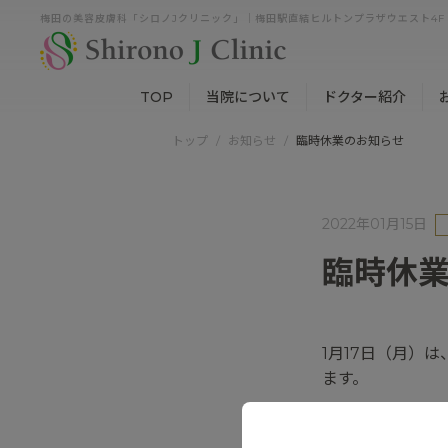
梅田の美容皮膚科「シロノJクリニック」｜梅田駅直結ヒルトンプラザウエスト4F
TOP
当院について
ドクター紹介
トップ
お知らせ
臨時休業のお知らせ
2022年01月15日
臨時休
1月17日（月）
ます。