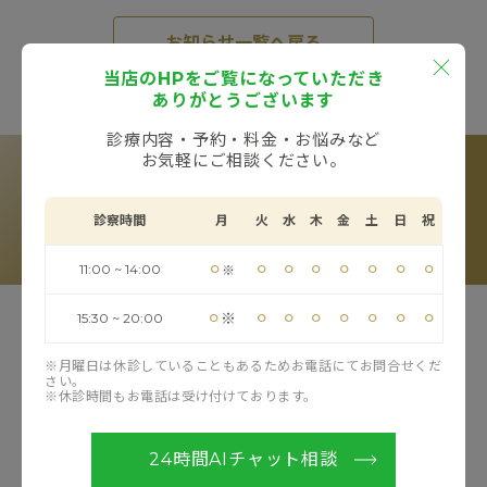
お知らせ一覧へ戻る
当店のHPをご覧になっていただき
ありがとうございます
RESERVE
診療内容・予約・料金・お悩みなど
お気軽にご相談ください。
カウンセリングのご予約
LINE予約
Web予約
電話予約
診察時間
月
火
水
木
金
土
日
祝
※お電話受付時間：11:00〜20:00（フリーコール）
⚪︎
⚪︎
⚪︎
⚪︎
⚪︎
⚪︎
⚪︎
⚪︎
11:00 ~ 14:00
※
⚪︎
⚪︎
⚪︎
⚪︎
⚪︎
⚪︎
⚪︎
⚪︎
※
15:30 ~ 20:00
TOP
当院について
※月曜日は休診していることもあるためお電話にてお問合せくだ
ドクター紹介
お知らせ
さい。
※休診時間もお電話は受け付けております。
お悩み一覧
治療方法一覧
24時間AIチャット相談