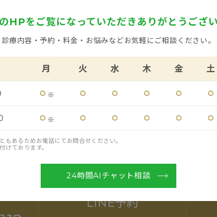
のHPをご覧になっていただき
ありがとうござ
診療内容・予約・料金・お悩みなど
お気軽にご相談ください。
お知らせ一覧へ戻る
月
火
水
木
金
土
ESER
⚪︎
⚪︎
⚪︎
⚪︎
⚪︎
⚪︎
0
※
カウンセリングのご予約
⚪︎
⚪︎
⚪︎
⚪︎
⚪︎
⚪︎
0
※
ともあるためお電話にてお問合せください。
付けております。
24時間AIチャット相談
LINE予約