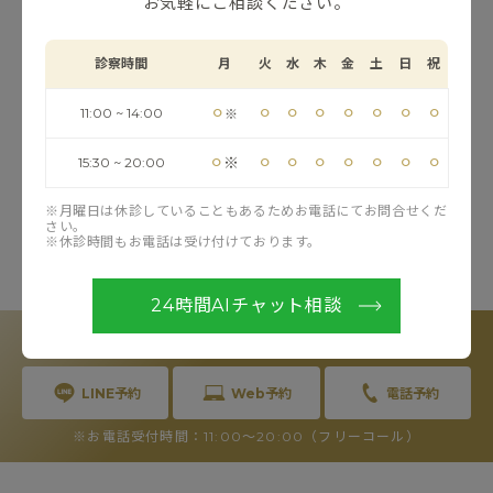
お気軽にご相談ください。
オンライン診療に伴う送料・手数料
診察時間
月
火
水
木
金
土
日
祝
お住まいの地域や金額によって異なりますので、詳しく
はお問い合わせください。
⚪︎
⚪︎
⚪︎
⚪︎
⚪︎
⚪︎
⚪︎
⚪︎
11:00 ~ 14:00
※
⚪︎
⚪︎
⚪︎
⚪︎
⚪︎
⚪︎
⚪︎
⚪︎
※
15:30 ~ 20:00
※月曜日は休診していることもあるためお電話にてお問合せくだ
お知らせ一覧へ戻る
さい。
※休診時間もお電話は受け付けております。
24時間AIチャット相談
RESERVE
カウンセリングのご予約
LINE予約
Web予約
電話予約
※お電話受付時間：11:00〜20:00（フリーコール）