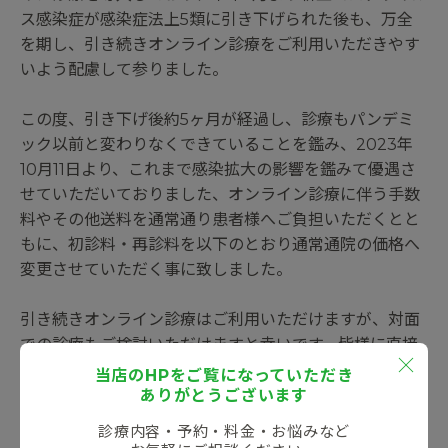
ス感染症が感染症法上5類に引き下げられた後も、万全
を期し、引き続きオンライン診療をご利用いただきやす
いよう配慮して参りました。
この度、引き下げ後約5ヶ月が経過し、診療もパンデミ
ック以前と変わりなくできていることを鑑み、2023年
10月11日より、これまで感染拡大の影響を鑑みて優遇さ
せていただいておりました、オンライン診療に伴う手数
料やその他送料を通常通り患者様へご負担いただくとと
もに、初診料・再診料を以下のとおり通常通院の価格へ
変更させていただく事に致しました。
引き続きオンライン診療はご利用いただけますが、対面
での診療もご検討いただけますと幸いです。皆様に直接
お目にかかれることを心よりお待ち申し上げます。
当店のHPをご覧になっていただき
ありがとうございます
オンライン診療【初診料】3,300円（税込）
診療内容・予約・料金・お悩みなど
【再診料】1,650円（税込）