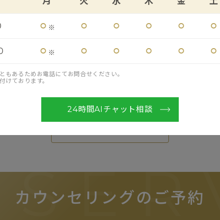
月
火
水
木
金
土
⚪︎
⚪︎
⚪︎
⚪︎
⚪︎
⚪︎
0
※
⚪︎
⚪︎
⚪︎
⚪︎
⚪︎
⚪︎
0
※
ともあるためお電話にてお問合せください。
付けております。
て受付時間が異なります。詳しくはお問い合わせください。
24時間AIチャット相談
お知らせ一覧へ戻る
ESER
カウンセリングのご予約