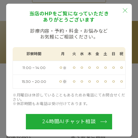
当店のHPをご覧になっていただき
ありがとうございます
RESERVE
カウンセリングのご予約
診療内容・予約・料金・お悩みなど
お気軽にご相談ください。
LINE予約
Web予約
電話予約
診察時間
月
火
水
木
金
土
日
祝
※お電話受付時間：11:00〜20:00（フリーコール）
⚪︎
⚪︎
⚪︎
⚪︎
⚪︎
⚪︎
⚪︎
⚪︎
11:00 ~ 14:00
※
TOP
当院について
⚪︎
⚪︎
⚪︎
⚪︎
⚪︎
⚪︎
⚪︎
⚪︎
※
15:30 ~ 20:00
ドクター紹介
お知らせ
※月曜日は休診していることもあるためお電話にてお問合せくだ
さい。
※休診時間もお電話は受け付けております。
お悩み一覧
治療方法一覧
料金
ブログ
24時間AIチャット相談
診療の流れ
よくあるご質問