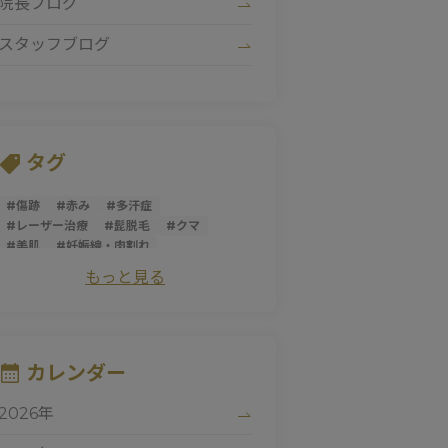
院長ブログ
スタッフブログ
タグ
#
傷跡
#
赤み
#
多汗症
#
レーザー治療
#
髭脱毛
#
クマ
#
美肌
#
妊娠線・肉割れ
#
サーマクールアイ
#
美容皮膚科
もっと見る
#
医療レーザー
#
しみ
#
薄毛
#
にきび
#
トライフィルプロ
#
スレッドリフト
#
ダーマペン
#
サーマクールFLX
#
ニキビ跡
#
シミ
#
ほうれい線
#
糸リフト
#
そばかす
カレンダー
#
ピコレーザー
#
マッサージピール
#
パントガール
#
美白
2026年
#
アンチエイジング
#
ダイエット
#
肌荒れ
#
シロノJクリニック