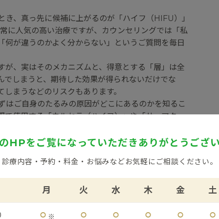
とき、真っ先に候補に上がるのが「ハイフ（HIFU）」
非常に人気の高い治療ですが、カウンセリングでは「私
「何が違うのかよく分からない」というご質問を毎日
すが、実はそのメカニズムと、得意とする「層」は全
んでしまうと、期待した効果が得られないだけでな
てしまうなどのリスクもあります。
ずはご自身のたるみの原因がどこにあるのかを知るこ
関で使用する「ウルセラ（ハイフ）」や「サーマクー
れぞれの特徴と選び方のポイントを、専門医の視点か
のHPをご覧になっていただき
ありがとうござ
診療内容・予約・料金・お悩みなど
お気軽にご相談ください。
深さ」によって異なる
月
火
水
木
金
土
表面だけで起きているわけではありません。
⚪︎
⚪︎
⚪︎
⚪︎
⚪︎
⚪︎
0
※