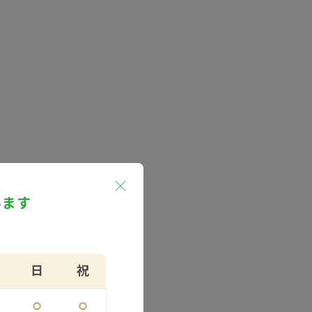
います
日
祝
⚪︎
⚪︎