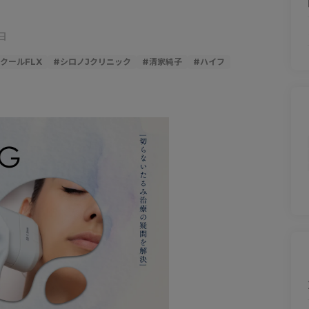
日
クールFLX
#
シロノJクリニック
#
清家純子
#
ハイフ