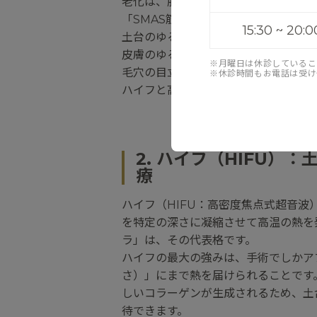
老化は、肌の表面（表皮・真皮）だけ
「SMAS筋膜（表在性筋膜）」、そ
15:30 ~ 20:0
土台のゆるみ: 家でいう「基礎」に
皮膚のゆるみ: 皮膚のコラーゲンが
※月曜日は休診しているこ
毛穴の目立ち、もたついた質感に繋が
※休診時間もお電話は受け
ハイフと高周波の最大の違いは、この
2. ハイフ（HIFU
療
ハイフ（HIFU：高密度焦点式超音
を特定の深さに凝縮させて高温の熱を
ラ」は、その代表格です。
ハイフの最大の強みは、手術でしかアプ
さ）」にまで熱を届けられることです
しいコラーゲンが生成されるため、土
待できます。