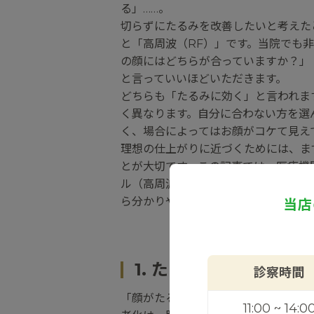
る」……。
切らずにたるみを改善したいと考えた
と「高周波（RF）」です。当院でも
の顔にはどちらが合っていますか？」
と言っていいほどいただきます。
どちらも「たるみに効く」と言われま
く異なります。自分に合わない方を選
く、場合によってはお顔がコケて見え
理想の仕上がりに近づくためには、ま
とが大切です。この記事では、医療機
ル（高周波）」を例に挙げながら、そ
ら分かりやすくお話しします。
当店
1. たるみの原因は「
診察時間
「顔がたるむ」という現象は、皮膚の
11:00 ~ 14:0