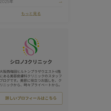
2025年
#
ハイドロキノン
#
たるみ
#
黒ずみ
#
サーマクール
#
ビタミンC
2024年
もっと見る
#
清家純子
#
女性医師
#
トラネキサム酸
#
美容点滴
#
医療脱毛
#
シルファームX
#
白玉点滴
#
マリオネットライン
#
デリケートゾーン
#
ナイアシンアミド
#
にきび跡
#
色素沈着
#
フォトシルクプラス
#
赤ら顔
#
色ムラ
#
UV
#
ドクターズコスメ
#
しわ
#
プロファイロ
#
ピュアアクネス
#
毛細血管拡張症
シロノJクリニック
#
初診
#
紫外線
#
ワキガ治療
#
毛穴
#
プロファイロストラクトゥラ
大阪西梅田ヒルトンプラザウエスト4階
#
レッドタッチプロ
#
酒さ
にある美容皮膚科クリニックのスタッフ
#
カウンセリング
#
プラスリストア
ブログです。美容に役立つお話しを、ク
#
クレーター
#
ヒアルロン酸
リニックから、時々プライベートから。
#
レーザートーニング
#
エクセルV
#
小じわ
#
脂肪溶解注射
#
日焼け止め
詳しいプロフィールはこちら
#
肌質改善
#
ピコトーニング
#
サプリメント
#
エイジングケア
#
肥満遺伝子検査
#
紫外線対策