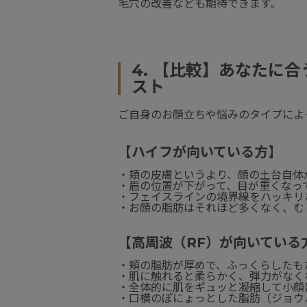
毛穴の改善なども期待できます。
4. 【比較】あなたに
スト
ご自身のお顔立ちや悩みのタイプによ
【ハイフが向いている方】
・頬の皮膚というより、顔の土台自体
・眉の位置が下がって、目が重くなっ
・フェイスラインの境界線をハッキリ
・お顔の脂肪はそれほど多くなく、む
【高周波（RF）が向いている
・頬の脂肪が厚めで、ふっくらしたも
・肌に触れると柔らかく、弾力がなく
・全体的に肌をギュッと凝縮して小顔
・口横のぽにょっとした脂肪（ジョウ