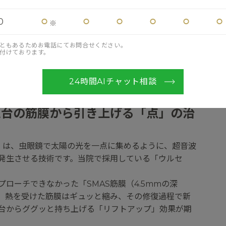
でなく、その下の「脂肪層」、さらに奥にある
して土台となる「骨」にまで及んでいます。
⚪︎
⚪︎
⚪︎
⚪︎
⚪︎
⚪︎
0
※
あたる筋膜が緩むと、顔全体が雪崩のように下がります。
減ると、風船がしぼむように肌のハリが失われ、小じわや
ともあるためお電話にてお問合せください。
ります。
付けております。
「どの深さを狙って熱を与えるか」にあります。
24時間AIチャット相談
）：土台の筋膜から引き上げる「点」の治
波）は、虫眼鏡で太陽の光を一点に集めるように、超音波
発生させる技術です。当院で採用している「ウルセ
ローチできなかった「SMAS筋膜（4.5mmの深
。熱を受けた筋膜はギュッと縮み、その修復過程で新
台からググッと持ち上げる「リフトアップ」効果が期