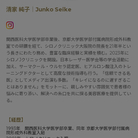
清家 純子｜Junko Seike
関西医科大学医学部卒業後、京都大学医学部付属病院形成外科教
室での研鑽を経て、シロノクリニック大阪院の院長を21年半とい
う長きにわたり務め、豊富な臨床経験と実績を積む。2023年に
シロノJクリニックを開設。日本レーザー医学会等の学会活動に
加え、サーマクール・ウルセラ認定医、ヒアルロン酸注入のトレ
ーニングドクターとして高度な技術指導も行う。「信頼できる名
医」としてメディア出演も多数。「キレイになるのに遅すぎるこ
とはありません」をモットーに、親しみやすい雰囲気で患者様の
悩みに寄り添い、解決への糸口を共に探る美容医療を提供してい
る。
【経歴】
1993年
関西医科大学医学部
卒業、同年
京都大学医学部付属病
院形成外科
教室入局