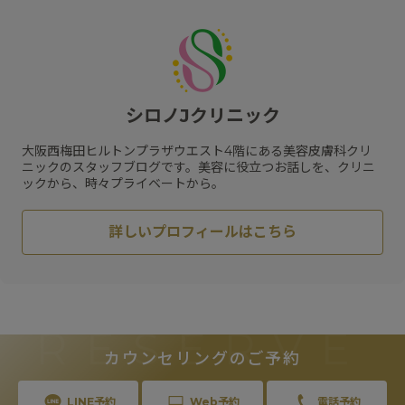
#
レーザートーニング
#
エクセルV
#
小じわ
#
脂肪溶解注射
#
日焼け止め
#
肌質改善
#
ピコトーニング
#
サプリメント
#
エイジングケア
#
肥満遺伝子検査
#
紫外線対策
#
リフトアップ
#
メソリフト
#
コラーゲン
#
ビタミン
#
メディカルダイエット
#
乾燥
#
ハリ
#
水光注射
シロノJクリニック
#
フラクセル
#
メガビタミン点滴
#
ハイフ
#
保湿
#
くすみ
#
ジェネシス
#
リジュラン
#
スネコス
大阪西梅田ヒルトンプラザウエスト4階にある美容皮膚科クリ
#
HIFU
#
スキンケア
#
肝斑
ニックのスタッフブログです。美容に役立つお話しを、クリニ
ックから、時々プライベートから。
詳しいプロフィールはこちら
RESERVE
カウンセリングのご予約
LINE予約
Web予約
電話予約