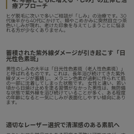
4. 年齢とともに増える「しみ」の正体と治
療アプローチ
ヒゲ脱毛に次いで多いご相談が「しみ」の治療です。30
代後半から40代にかけて、頬やこめかみに突然目立つ茶
色いしみが現れ、老けた印象を与えてしまうことに悩ま
れる方が少なくありません。
蓄積された紫外線ダメージが引き起こす「日
光性色素斑」
男性のしみの大半は「日光性色素斑（老人性色素斑）」
と呼ばれるものです。これは、長年浴び続けてきた紫外
線ダメージが蓄積し、メラニン色素が過剰に作られて肌
の一部に沈着してしまった状態です。 女性と違い、若い
頃から日焼け止めを塗る習慣がなかった男性は、無防備
な状態で紫外線を浴び続けていることが多く、ある程度
の年齢になると一気にしみが表面化しやすい傾向にあり
ます。
適切なレーザー選択で清潔感のある素肌へ