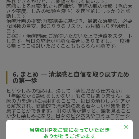
許容できるかなど、ご要望を詳しく伺います。
医師による診察: 私たち医師が、実際の肌の状態（毛の太
さや密度、しみの種類や深さ）を医学的にしっかりと診
断します。
治療計画の提案: 診察結果に基づき、最適な治療法、必要
な回数の目安、起こりうるリスク、お見積もりを明示し
ます。
ご検討・治療開始: ご納得いただいた上で治療をスタート
します。当日の施術が可能な場合もありますし、一度持
ち帰ってご検討いただくことももちろん可能です。
6. まとめ ─ 清潔感と自信を取り戻すため
の第一歩
ヒゲやしみの悩みは、決して「男性だから仕方ない」
「年齢だから諦めるしかない」ものではありません。医
療の力を適切に活用することで、毎日の煩わしいケアか
ら解放され、健康的で清潔感のある若々しい印象を取り
戻すことができます。 肌の状態が整うと、鏡を見ること
が少し楽しみになり、日々のビジネスやコミュニケーシ
ョンにおいても、前向きな自信に繋がっていくことでし
ょう。 当院は大阪・梅田のヒルトンプラザウエスト内に
当店のHPをご覧になっていただき
あり、各線からのアクセスも良好です。お仕事帰りや休
日の空き時間を利用して、お気軽にお立ち寄りいただけ
ありがとうございます