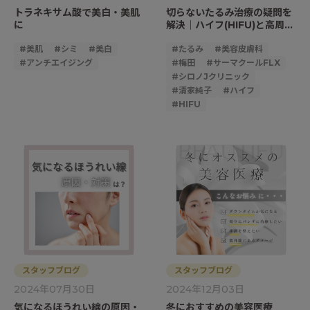
トラネキサム酸で美白・美肌
切らないたるみ治療の疑問を
に
解決｜ハイフ(HIFU)と高周波
(RF)の違いと選び方
#
美肌
#
シミ
#
美白
#
たるみ
#
美容皮膚科
#
アンチエイジング
#
梅田
#
サーマクールFLX
#
シロノJクリニック
#
清家純子
#
ハイフ
#
HIFU
スタッフブログ
スタッフブログ
2024年07月30日
2024年12月03日
気になるほうれい線の原因・
冬におすすめの美容医療