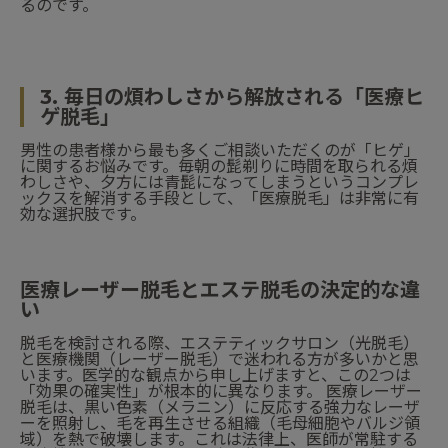
るのです。
3. 毎日の煩わしさから解放される「医療ヒ
ゲ脱毛」
男性の患者様から最も多くご相談いただくのが「ヒゲ」
に関するお悩みです。毎朝の髭剃りに時間を取られる煩
わしさや、夕方には青髭になってしまうというコンプレ
ックスを解消する手段として、「医療脱毛」は非常に有
効な選択肢です。
医療レーザー脱毛とエステ脱毛の決定的な違
い
脱毛を検討される際、エステティックサロン（光脱毛）
と医療機関（レーザー脱毛）で迷われる方が多いかと思
います。医学的な観点から申し上げますと、この2つは
「効果の確実性」が根本的に異なります。 医療レーザー
脱毛は、黒い色素（メラニン）に反応する強力なレーザ
ーを照射し、毛を再生させる組織（毛母細胞やバルジ領
域）を熱で破壊します。これは法律上、医師が常駐する