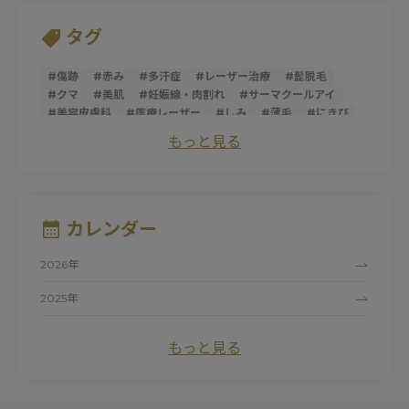
タグ
#
傷跡
#
赤み
#
多汗症
#
レーザー治療
#
髭脱毛
#
クマ
#
美肌
#
妊娠線・肉割れ
#
サーマクールアイ
#
美容皮膚科
#
医療レーザー
#
しみ
#
薄毛
#
にきび
#
トライフィルプロ
#
スレッドリフト
#
ダーマペン
もっと見る
#
サーマクールFLX
#
ニキビ跡
#
シミ
#
ほうれい線
#
糸リフト
#
そばかす
#
ピコレーザー
#
マッサージピール
#
パントガール
#
美白
#
アンチエイジング
#
ダイエット
#
肌荒れ
#
シロノJクリニック
#
ハイドロキノン
#
たるみ
カレンダー
#
黒ずみ
#
サーマクール
#
ビタミンC
#
清家純子
#
女性医師
#
トラネキサム酸
#
美容点滴
#
医療脱毛
2026年
#
シルファームX
#
白玉点滴
#
マリオネットライン
#
デリケートゾーン
#
ナイアシンアミド
#
にきび跡
2025年
#
色素沈着
#
フォトシルクプラス
#
赤ら顔
#
色ムラ
2024年
#
UV
#
ドクターズコスメ
#
しわ
#
プロファイロ
もっと見る
#
ピュアアクネス
#
毛細血管拡張症
#
初診
#
紫外線
#
ワキガ治療
#
毛穴
#
プロファイロストラクトゥラ
#
レッドタッチプロ
#
酒さ
#
カウンセリング
#
プラスリストア
#
クレーター
#
ヒアルロン酸