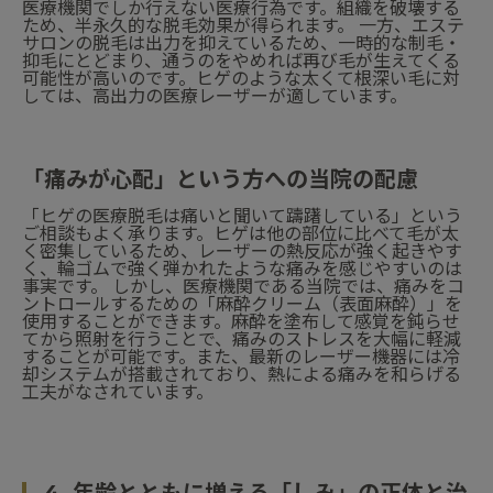
医療機関でしか行えない医療行為です。組織を破壊する
ため、半永久的な脱毛効果が得られます。 一方、エステ
サロンの脱毛は出力を抑えているため、一時的な制毛・
抑毛にとどまり、通うのをやめれば再び毛が生えてくる
可能性が高いのです。ヒゲのような太くて根深い毛に対
しては、高出力の医療レーザーが適しています。
「痛みが心配」という方への当院の配慮
「ヒゲの医療脱毛は痛いと聞いて躊躇している」という
ご相談もよく承ります。ヒゲは他の部位に比べて毛が太
く密集しているため、レーザーの熱反応が強く起きやす
く、輪ゴムで強く弾かれたような痛みを感じやすいのは
事実です。 しかし、医療機関である当院では、痛みをコ
ントロールするための「麻酔クリーム（表面麻酔）」を
使用することができます。麻酔を塗布して感覚を鈍らせ
てから照射を行うことで、痛みのストレスを大幅に軽減
することが可能です。また、最新のレーザー機器には冷
却システムが搭載されており、熱による痛みを和らげる
工夫がなされています。