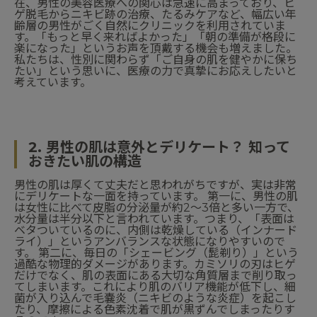
在、男性の美容医療への関心は急速に高まっており、ヒ
ゲ脱毛からニキビ跡の治療、たるみケアなど、幅広い年
齢層の男性がごく自然にクリニックを利用されていま
す。「もっと早く来ればよかった」「朝の準備が格段に
楽になった」というお声を頂戴する機会も増えました。
私たちは、性別に関わらず「ご自身の肌を健やかに保ち
たい」という思いに、医療の力で真摯にお応えしたいと
考えています。
2. 男性の肌は意外とデリケート？ 知って
おきたい肌の構造
男性の肌は厚くて丈夫だと思われがちですが、実は非常
にデリケートな一面を持っています。 第一に、男性の肌
は女性に比べて皮脂の分泌量が約2〜3倍と多い一方で、
水分量は半分以下と言われています。つまり、「表面は
ベタついているのに、内側は乾燥している（インナード
ライ）」というアンバランスな状態になりやすいので
す。 第二に、毎日の「シェービング（髭剃り）」という
過酷な物理的ダメージがあります。カミソリの刃はヒゲ
だけでなく、肌の表面にある大切な角質層まで削り取っ
てしまいます。これにより肌のバリア機能が低下し、細
菌が入り込んで毛嚢炎（ニキビのような炎症）を起こし
たり、摩擦による色素沈着で肌が黒ずんでしまったりす