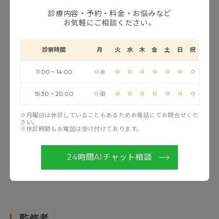
ます。 「自分のしみはレーザーで取れるのか」「ヒゲ脱
毛の痛みがどの程度か話だけでも聞いてみたい」といっ
診療内容・予約・料金・お悩みなど
たご相談だけでも大歓迎です。 梅田でヒゲ脱毛やしみ治
お気軽にご相談ください。
療についてのご相談なら、シロノJクリニックへお任せく
ださい。経験豊富な医師とスタッフが、男性の皆様の肌
の悩みに誠心誠意寄り添い、サポートいたします。
診察時間
月
火
水
木
金
土
日
祝
少しでも参考になれば幸いです。
⚪︎
⚪︎
⚪︎
⚪︎
⚪︎
⚪︎
⚪︎
⚪︎
11:00 ~ 14:00
※
最後までお読みいただきありがとうございます。
⚪︎
⚪︎
⚪︎
⚪︎
⚪︎
⚪︎
⚪︎
⚪︎
※
15:30 ~ 20:00
梅田の美容皮膚科
※月曜日は休診していることもあるためお電話にてお問合せくだ
さい。
『
シロノJクリニック
』
※休診時間もお電話は受け付けております。
住所：
〒530-0001 大阪府大阪市北区梅田2丁目2－2 ヒ
ルトンプラザウエスト 4F
24時間AIチャット相談
TEL：
0800-222-1112
監修者