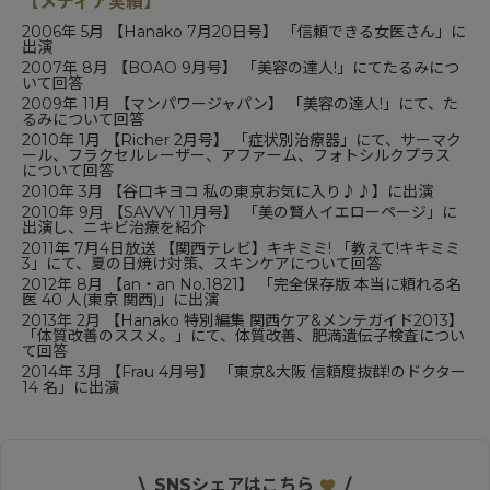
【メディア実績】
2006年 5月 【
Hanako
7月20日号】 「信頼できる女医さん」に
出演
2007年 8月 【
BOAO 9月号
】 「美容の達人!」にてたるみにつ
いて回答
2009年 11月 【マンパワージャパン】 「美容の達人!」にて、た
るみについて回答
2010年 1月 【
Richer 2月号
】 「症状別治療器」にて、サーマク
ール、フラクセルレーザー、アファーム、フォトシルクプラス
について回答
2010年 3月 【谷口キヨコ 私の東京お気に入り♪♪】に出演
2010年 9月 【
SAVVY 11月号
】 「美の賢人イエローページ」に
出演し、ニキビ治療を紹介
2011年 7月4日放送 【関西テレビ】キキミミ! 「教えて!キキミミ
3」にて、夏の日焼け対策、スキンケアについて回答
2012年 8月 【
an・an No.1821
】 「完全保存版 本当に頼れる名
医 40 人(東京 関西)」に出演
2013年 2月 【
Hanako 特別編集 関西ケア&メンテガイド2013
】
「体質改善のススメ。」にて、体質改善、肥満遺伝子検査につい
て回答
2014年 3月 【
Frau 4月号
】 「東京&大阪 信頼度抜群!のドクター
14 名」に出演
\
SNSシェアはこちら
/