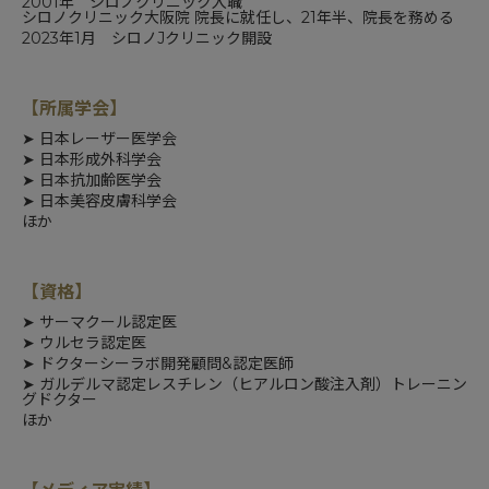
2001年 シロノクリニック入職
シロノクリニック大阪院 院長に就任し、21年半、院長を務める
2023年1月
シロノJクリニック
開設
【所属学会】
➤
日本レーザー医学会
➤
日本形成外科学会
➤
日本抗加齢医学会
➤
日本美容皮膚科学会
ほか
【資格】
➤
サーマクール認定医
➤
ウルセラ認定医
➤
ドクターシーラボ開発顧問&認定医師
➤
ガルデルマ認定レスチレン（ヒアルロン酸注入剤）トレーニン
グドクター
ほか