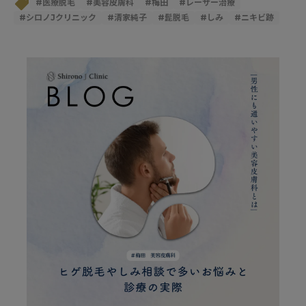
#
医療脱毛
#
美容皮膚科
#
梅田
#
レーザー治療
#
シロノJクリニック
#
清家純子
#
髭脱毛
#
しみ
#
ニキビ跡