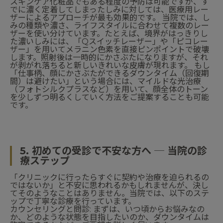
スキンケア化粧品でもある程度の予防は可能ですが、す
でに濃く定着してしまったしみに対しては、医療用レー
ザーによるアプローチが最も効果的です。 当院では、し
みの種類や濃さ、ライフスタイルに合わせて複数のレー
ザーを使い分けています。たとえば、境界がはっきりし
た濃いしみには、「Qスイッチレーザー」や「ピコレー
ザー」を用いてメラニン色素を直接ピンポイントで破壊
します。照射後は一時的にかさぶたになりますが、それ
が剥がれ落ちると新しいきれいな皮膚が現れます。 もし
「仕事柄、顔にかさぶたができるダウンタイム（回復期
間）は避けたい」という場合には、マイルドな光治療
（フォトシルクプラスなど）を用いて、顔全体のトーン
を少しずつ明るくしていく方法をご提案することも可能
です。
5. 初めての受診で不安な方へ ─ 当院の診
療ステップ
「クリニックに行ったらすぐに契約や治療を迫られるの
ではないか」と不安に思われるかもしれませんが、決し
てそのようなことはありません。当院では、以下のステ
ップで丁寧な診療を行っています。
カウンセリングと問診: まずは、いつ頃からお悩みなの
か、どのような状態を目指したいのか、ダウンタイムは