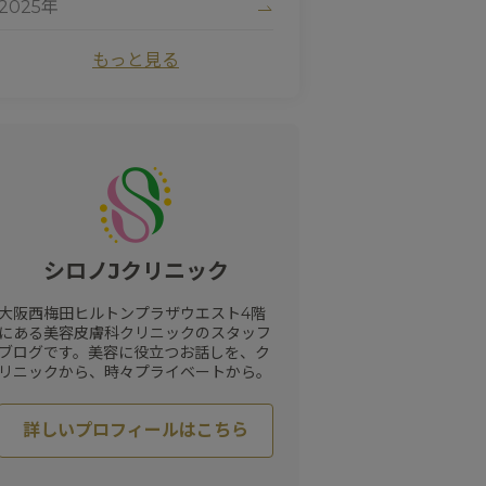
2025年
#
ハイドロキノン
#
たるみ
#
黒ずみ
#
サーマクール
#
ビタミンC
2024年
もっと見る
#
清家純子
#
女性医師
#
トラネキサム酸
#
美容点滴
#
医療脱毛
#
シルファームX
#
白玉点滴
#
マリオネットライン
#
デリケートゾーン
#
ナイアシンアミド
#
にきび跡
#
色素沈着
#
フォトシルクプラス
#
赤ら顔
#
色ムラ
#
UV
#
ドクターズコスメ
#
しわ
#
プロファイロ
#
ピュアアクネス
#
毛細血管拡張症
シロノJクリニック
#
初診
#
紫外線
#
ワキガ治療
#
毛穴
#
プロファイロストラクトゥラ
大阪西梅田ヒルトンプラザウエスト4階
#
レッドタッチプロ
#
酒さ
にある美容皮膚科クリニックのスタッフ
#
カウンセリング
#
プラスリストア
ブログです。美容に役立つお話しを、ク
#
クレーター
#
ヒアルロン酸
リニックから、時々プライベートから。
#
レーザートーニング
#
エクセルV
#
小じわ
#
脂肪溶解注射
#
日焼け止め
詳しいプロフィールはこちら
#
肌質改善
#
ピコトーニング
#
サプリメント
#
エイジングケア
#
肥満遺伝子検査
#
紫外線対策