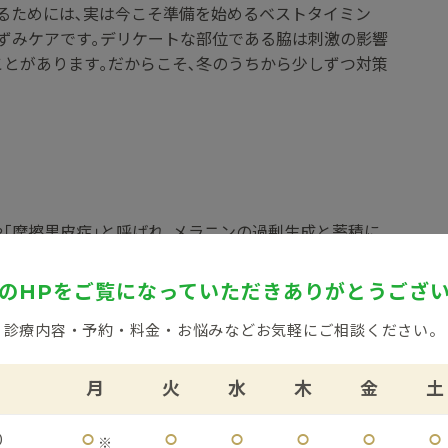
るためには､実は今こそ準備を始めるベストタイミン
黒ずみケアです｡デリケートな部位である脇は刺激の影響
ことがあります｡だからこそ､冬のうちから少しずつ対策
や｢摩擦黒皮症｣と呼ばれ､メラニンの過剰生成と蓄積に
が薄くデリケートなため､外部刺激の影響を受けやすい
のHPをご覧になっていただき
ありがとうござ
診療内容・予約・料金・お悩みなど
お気軽にご相談ください。
月
火
水
木
金
土
や毛抜きによるムダ毛の自己処理､タイトな衣類の擦れ
と､肌は防御反応としてメラニンを生成し､排出が追いつ
⚪︎
⚪︎
⚪︎
⚪︎
⚪︎
⚪︎
0
※