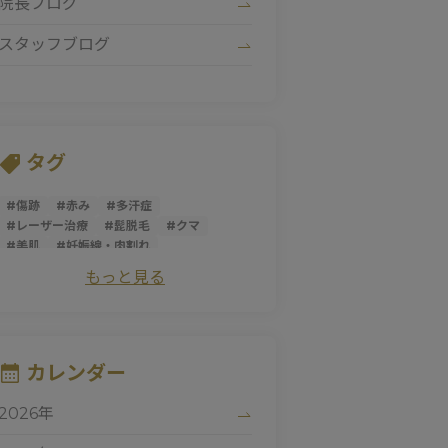
院長ブログ
スタッフブログ
タグ
#
傷跡
#
赤み
#
多汗症
#
レーザー治療
#
髭脱毛
#
クマ
#
美肌
#
妊娠線・肉割れ
#
サーマクールアイ
#
美容皮膚科
もっと見る
#
医療レーザー
#
しみ
#
薄毛
#
にきび
#
トライフィルプロ
#
スレッドリフト
#
ダーマペン
#
サーマクールFLX
#
ニキビ跡
#
シミ
#
ほうれい線
#
糸リフト
#
そばかす
カレンダー
#
ピコレーザー
#
マッサージピール
#
パントガール
#
美白
2026年
#
アンチエイジング
#
ダイエット
#
肌荒れ
#
シロノJクリニック