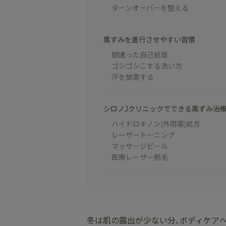
ターンオーバーを整える
黒ずみを進行させやすい習慣
間違った自己処理
ゴシゴシこする洗い方
汗を放置する
シロノJクリニックでできる黒ずみ治
ハイドロキノン(外用薬)処方
レーザートーニング
マッサージピール
医療レーザー脱毛
冬は肌の露出が少ない分､ボディケア