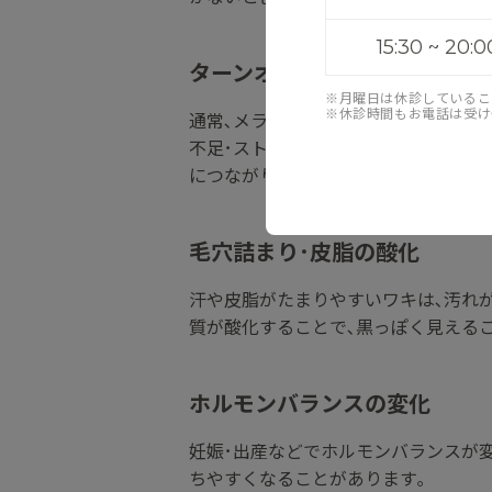
15:30 ~ 20:0
ターンオーバーの乱れ
※月曜日は休診しているこ
※休診時間もお電話は受け
通常､メラニンは肌の生まれ変わり(タ
不足･ストレス･制汗剤の多用などに
につながります｡
毛穴詰まり･皮脂の酸化
汗や皮脂がたまりやすいワキは､汚れ
質が酸化することで､黒っぽく見える
ホルモンバランスの変化
妊娠･出産などでホルモンバランスが
ちやすくなることがあります｡