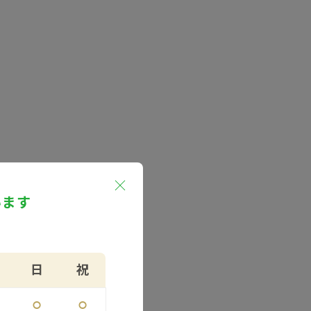
います
日
祝
⚪︎
⚪︎