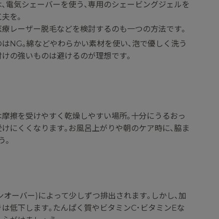
は､電気シェーバーを使う､専用のシェービングジェルを
夫を｡
医療レーザー脱毛などを検討するのも一つの方法です｡
はNG｡綿などやわらかい素材を使い､泡で優しく洗う
付けの強いものは避けるのが理想です｡
は摩擦を受けやすく乾燥しやすい場所｡十分にうるおっ
受けにくくなります｡お風呂上がりや朝のケア時に､脇ま
う｡
ンオーバー)によって少しずつ排出されます｡しかし､加
は低下します｡たんぱく質やビタミンC･ビタミンEな