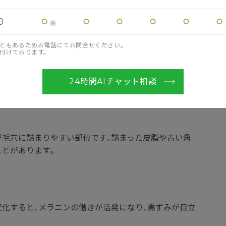
⚪︎
⚪︎
⚪︎
⚪︎
⚪︎
⚪︎
0
※
ともあるためお電話にてお問合せください。
付けております。
ーンオーバー)とともに排出されます｡しかし､乾燥･睡眠
よりターンオーバーが乱れると､メラニンが蓄積し黒ずみ
24時間AIチャット相談
が毛穴に詰まりやすい部位です｡詰まった皮脂や古い角
ことがあります｡
変化すると､メラニンの働きが活発になり､黒ずみが目立