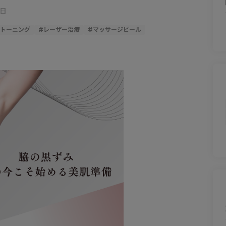
1日
トーニング
#
レーザー治療
#
マッサージピール