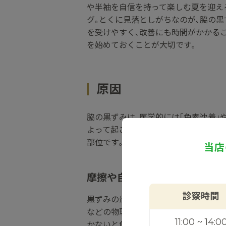
や半袖を自信を持って楽しむ夏を迎え
グ｡とくに見落としがちなのが､脇の
を受けやすく､改善にも時間がかかる
を始めておくことが大切です｡
原因
脇の黒ずみは､医学的には｢色素沈着｣
よって起こります｡とくにワキは皮膚
部位です｡
当店
摩擦や自己処理による刺激
診察時間
黒ずみの最も大きな原因は､カミソリ
などの物理的刺激です｡刺激を受ける
11:00 ~ 14:0
かないと色素沈着となります｡