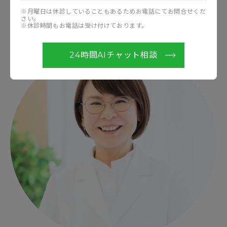
監修者
※月曜日は休診していることもあるためお電話にてお問合せくだ
さい。
※休診時間もお電話は受け付けております。
24時間AIチャット相談