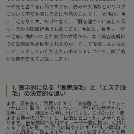
ーや光を当てる行為ですから、痛みや火傷などのリスク
について不安を感じるのは当然のことです。 脱毛は、単
に「毛をなくす」だけでなく、「肌を健やかに美しく保
つ」ための医療行為でもあります。今回は、長年レーザ
ー治療に携わってきた医師の立場から、なぜ美容皮膚科
での医療脱毛が推奨されるのか、そして後悔しないため
にチェックしていただきたいポイントについて、医学的
な根拠を交えてお話しします。
1. 医学的に見る「医療脱毛」と「エステ脱
毛」の決定的な違い
まず、最も多くご質問いただく「医療脱毛」と「エステ
（サロン）脱毛」の違いについて、医学的な観点からご
説明します。 結論から申し上げますと、この2つは「使
用する機器のパワー」と「目指せるゴール」が全く異な
ります。 医療機関で使用するレーザー脱毛機は、毛根に
ある「毛母細胞」や, 発毛の指令を出す「バルジ領域」と
いった組織を、熱エネルギーによって破壊することを目