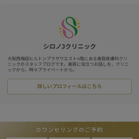
#
プラスリストア
#
クレーター
#
ヒアルロン酸
#
レーザートーニング
#
エクセルV
#
小じわ
#
脂肪溶解注射
#
日焼け止め
#
肌質改善
#
ピコトーニング
#
サプリメント
#
エイジングケア
#
肥満遺伝子検査
#
紫外線対策
#
リフトアップ
#
メソリフト
#
コラーゲン
#
ビタミン
#
メディカルダイエット
#
乾燥
#
ハリ
#
水光注射
シロノJクリニック
#
フラクセル
#
メガビタミン点滴
#
ハイフ
#
保湿
#
くすみ
#
ジェネシス
#
リジュラン
#
スネコス
大阪西梅田ヒルトンプラザウエスト4階にある美容皮膚科クリ
#
HIFU
#
スキンケア
#
肝斑
ニックのスタッフブログです。美容に役立つお話しを、クリニ
ックから、時々プライベートから。
詳しいプロフィールはこちら
RESERVE
カウンセリングのご予約