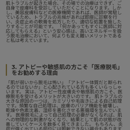
肌トラブルが起きた場合、その場での治療はできず、ご
自身で皮膚科を受診していただくことになります。しか
し、美容皮膚科などの医療機関であれば、医師が常駐し
ているため、トラブルの兆候があれば即座に診察を行
い、炎症止めの軟膏を処方したり、適切な処置を施した
りすることが可能です。 「何かあってもすぐに医師に対
応してもらえる」という安心感は、高いエネルギーを扱
う脱毛治療において、何よりも変え難いメリットである
と私は考えています。
3. アトピーや敏感肌の方こそ「医療脱毛」
をお勧めする理由
「肌が弱いから脱毛は怖い」「アトピー体質だと断られ
るのではないか」と心配されている方も多くいらっしゃ
います。 実は、アトピー性皮膚炎や敏感肌の方こそ、医
療脱毛を受けるメリットが大きいのです。 肌トラブルの
大きな原因の一つは、カミソリや毛抜きによる自己処理
です。頻繁な自己処理は、皮膚のバリア機能を破壊し、
乾燥や色素沈着、湿疹を悪化させる悪循環を生んでいま
す。 医療脱毛によって自己処理の必要がなくなれば、肌
への物理的な刺激がなくなり、結果として肌の状態が改
善していくケースを数多く見てきました。 もちろん、炎
症が強く出ている部位には照射できない場合もあります