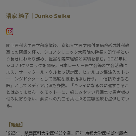
清家 純子｜Junko Seike
関西医科大学医学部卒業後、京都大学医学部付属病院形成外科教
室での研鑽を経て、シロノクリニック大阪院の院長を21年半とい
う長きにわたり務め、豊富な臨床経験と実績を積む。2023年に
シロノJクリニックを開設。日本レーザー医学会等の学会活動に
加え、サーマクール・ウルセラ認定医、ヒアルロン酸注入のトレ
ーニングドクターとして高度な技術指導も行う。「信頼できる名
医」としてメディア出演も多数。「キレイになるのに遅すぎるこ
とはありません」をモットーに、親しみやすい雰囲気で患者様の
悩みに寄り添い、解決への糸口を共に探る美容医療を提供してい
る。
【経歴】
1993年
関西医科大学医学部
卒業、同年
京都大学医学部付属病