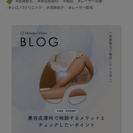
#
医療脱毛
#
美容皮膚科
#
梅田
#
レーザー治療
#
シロノJクリニック
#
清家純子
#
レーザー脱毛