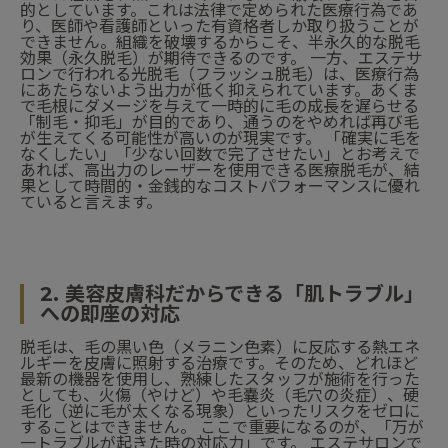
的としています。これは法律で定められた医療行為であ
り、医師や看護師といった有資格者しか取り扱うことが
できません。組織を破壊するからこそ、半永久的な脱毛
効果（永久脱毛）が期待できるのです。 一方、エステサ
ロンで行われる光脱毛（フラッシュ脱毛）は、医療行為
にあたらないよう出力が低く抑えられています。あくま
で毛根にダメージを与えて一時的に毛の成長を遅らせる
「制毛・抑毛」が目的であり、通うのをやめれば再び毛
が生えてくる可能性が高いのが現実です。 「確実に毛を
なくしたい」「少ない回数で完了させたい」とお考えで
あれば、高出力のレーザーを使用できる医療脱毛が、結
果として時間的・金銭的なコストパフォーマンスに優れ
ていると言えます。
2. 美容皮膚科だからできる「肌トラブル」
への即座の対応
脱毛は、毛の黒い色（メラニン色素）に反応する熱エネ
ルギーを皮膚に照射する治療です。そのため、どれほど
最新の機器を使用し、熟練したスタッフが施術を行った
としても、火傷（やけど）や毛嚢炎（毛穴の炎症）、硬
毛化（逆に毛が太くなる現象）といったリスクをゼロに
することはできません。 ここで重要になるのが、「万が
一トラブルが起きた時の対応力」です。 エステサロンで