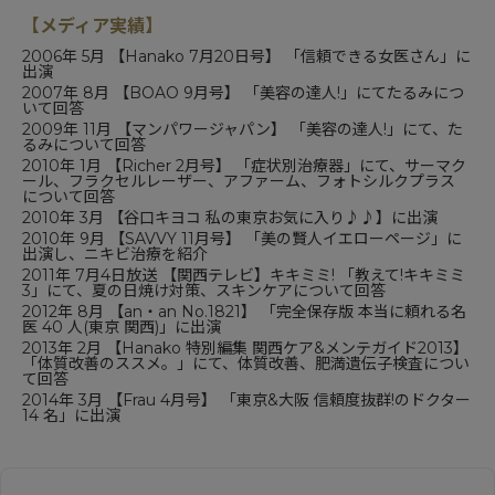
【メディア実績】
2006年 5月 【
Hanako
7月20日号】 「信頼できる女医さん」に
出演
2007年 8月 【
BOAO 9月号
】 「美容の達人!」にてたるみにつ
いて回答
2009年 11月 【マンパワージャパン】 「美容の達人!」にて、た
るみについて回答
2010年 1月 【
Richer 2月号
】 「症状別治療器」にて、サーマク
ール、フラクセルレーザー、アファーム、フォトシルクプラス
について回答
2010年 3月 【谷口キヨコ 私の東京お気に入り♪♪】に出演
2010年 9月 【
SAVVY 11月号
】 「美の賢人イエローページ」に
出演し、ニキビ治療を紹介
2011年 7月4日放送 【関西テレビ】キキミミ! 「教えて!キキミミ
3」にて、夏の日焼け対策、スキンケアについて回答
2012年 8月 【
an・an No.1821
】 「完全保存版 本当に頼れる名
医 40 人(東京 関西)」に出演
2013年 2月 【
Hanako 特別編集 関西ケア&メンテガイド2013
】
「体質改善のススメ。」にて、体質改善、肥満遺伝子検査につい
て回答
2014年 3月 【
Frau 4月号
】 「東京&大阪 信頼度抜群!のドクター
14 名」に出演