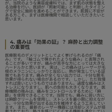
が、当院のような美容皮膚科では、まず肌の状態を整え
る治療を行い、医師が「照射可能」と判断したタイミン
グで安全に施術を進めることができます。肌質に不安が
ある方こそ、まずは医療機関で相談していただきたいと
思います。
4. 痛みは「効果の証」？ 麻酔と出力調整
の重要性
医療脱毛のデメリットとしてよく挙げられるのが「痛
み」です。「輪ゴムで弾かれたような痛み」と表現され
ることが多いですが、痛みが苦手な方にとっては大きな
ハードルかと思います。 実は、この痛みはレーザーが毛
根のメラニンにしっかりと反応し、熱が発生している証
拠でもあります。痛みが全くない出力では、十分な脱毛
効果が得られない場合があるのです。 しかし、ただ我慢
すれば良いというものではありません。過度な痛みはス
トレスになりますし、肌への負担も大きくなります。 医
療機関の強みは、痛みをコントロールするために「麻
酔」を使用できることです。当院でも、痛みに弱い方に
は麻酔クリームを使用し、ストレスを最小限に抑えなが
ら、十分な効果が出せる出力を維持するよう工夫してい
ます。 また、最新のレーザー機器には冷却システムが搭
載されており、熱さを感じにくくする機能も進化してい