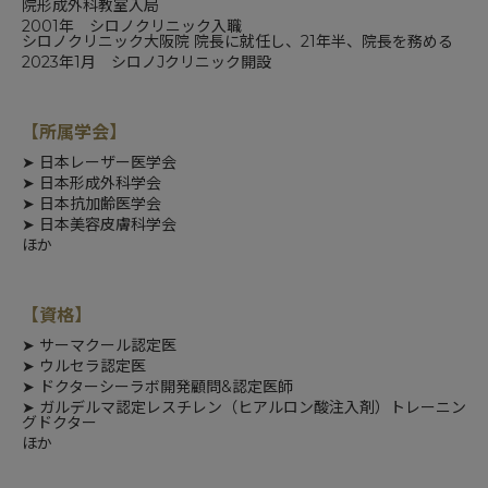
院形成外科
教室入局
2001年 シロノクリニック入職
シロノクリニック大阪院 院長に就任し、21年半、院長を務める
2023年1月
シロノJクリニック
開設
【所属学会】
➤
日本レーザー医学会
➤
日本形成外科学会
➤
日本抗加齢医学会
➤
日本美容皮膚科学会
ほか
【資格】
➤
サーマクール認定医
➤
ウルセラ認定医
➤
ドクターシーラボ開発顧問&認定医師
➤
ガルデルマ認定レスチレン（ヒアルロン酸注入剤）トレーニン
グドクター
ほか