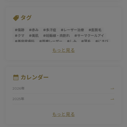
タグ
#
傷跡
#
赤み
#
多汗症
#
レーザー治療
#
髭脱毛
#
クマ
#
美肌
#
妊娠線・肉割れ
#
サーマクールアイ
#
美容皮膚科
#
医療レーザー
#
しみ
#
薄毛
#
にきび
#
トライフィルプロ
#
スレッドリフト
#
ダーマペン
もっと見る
#
サーマクールFLX
#
ニキビ跡
#
シミ
#
ほうれい線
#
糸リフト
#
そばかす
#
ピコレーザー
#
マッサージピール
#
パントガール
#
美白
#
アンチエイジング
#
ダイエット
#
肌荒れ
#
シロノJクリニック
#
ハイドロキノン
#
たるみ
カレンダー
#
黒ずみ
#
サーマクール
#
ビタミンC
#
清家純子
#
女性医師
#
トラネキサム酸
#
美容点滴
#
医療脱毛
2026年
#
シルファームX
#
白玉点滴
#
マリオネットライン
#
デリケートゾーン
#
ナイアシンアミド
#
にきび跡
2025年
#
色素沈着
#
フォトシルクプラス
#
赤ら顔
#
色ムラ
2024年
#
UV
#
ドクターズコスメ
#
しわ
#
プロファイロ
もっと見る
#
ピュアアクネス
#
毛細血管拡張症
#
初診
#
紫外線
#
ワキガ治療
#
毛穴
#
プロファイロストラクトゥラ
#
レッドタッチプロ
#
酒さ
#
カウンセリング