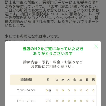
による丁寧な診断と、医療用レーザーによる安全な脱毛
治療を提供しています。 「まずは話だけ聞いてみたい」
「自分の肌質でも大丈夫か診てほしい」という方も大歓
迎です。 梅田で医療脱毛についてのご相談なら、レーザ
ー治療専門のシロノJクリニックへお任せください。 皆
様の肌悩みが解消されるまで、私たちが全力でサポート
いたします。
少しでも参考になれば幸いです。
最後までお読みいただきありがとうございます。
当店のHPをご覧になっていただき
ありがとうございます
梅田の美容皮膚科
診療内容・予約・料金・お悩みなど
『
シロノJクリニック
』
お気軽にご相談ください。
住所：
〒530-0001 大阪府大阪市北区梅田2丁目2－2 ヒ
ルトンプラザウエスト 4F
診察時間
月
火
水
木
金
土
日
祝
TEL：
0800-222-1112
⚪︎
⚪︎
⚪︎
⚪︎
⚪︎
⚪︎
⚪︎
⚪︎
11:00 ~ 14:00
※
⚪︎
⚪︎
⚪︎
⚪︎
⚪︎
⚪︎
⚪︎
⚪︎
※
15:30 ~ 20:00