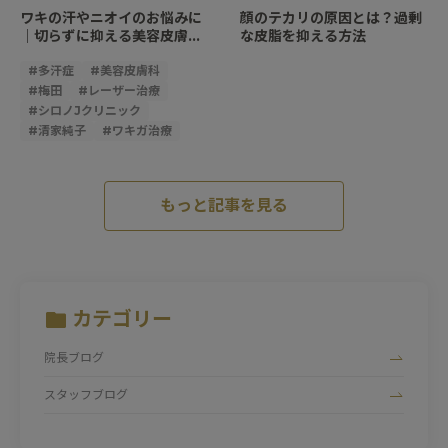
ワキの汗やニオイのお悩みに
顔のテカリの原因とは？過剰
｜切らずに抑える美容皮膚科
な皮脂を抑える方法
の多汗症・ワキガ治療という
選択肢
#
多汗症
#
美容皮膚科
#
梅田
#
レーザー治療
#
シロノJクリニック
#
清家純子
#
ワキガ治療
もっと記事を見る
カテゴリー
院長ブログ
スタッフブログ