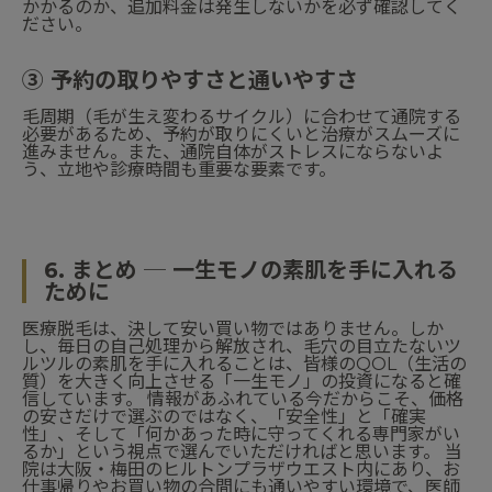
かかるのか、追加料金は発生しないかを必ず確認してく
ださい。
③ 予約の取りやすさと通いやすさ
毛周期（毛が生え変わるサイクル）に合わせて通院する
必要があるため、予約が取りにくいと治療がスムーズに
進みません。また、通院自体がストレスにならないよ
う、立地や診療時間も重要な要素です。
6. まとめ ─ 一生モノの素肌を手に入れる
ために
医療脱毛は、決して安い買い物ではありません。しか
し、毎日の自己処理から解放され、毛穴の目立たないツ
ルツルの素肌を手に入れることは、皆様のQOL（生活の
質）を大きく向上させる「一生モノ」の投資になると確
信しています。 情報があふれている今だからこそ、価格
の安さだけで選ぶのではなく、「安全性」と「確実
性」、そして「何かあった時に守ってくれる専門家がい
るか」という視点で選んでいただければと思います。 当
院は大阪・梅田のヒルトンプラザウエスト内にあり、お
仕事帰りやお買い物の合間にも通いやすい環境で、医師