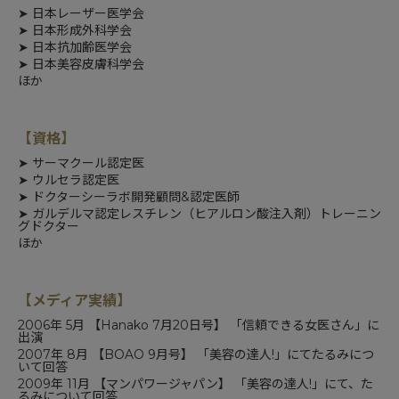
➤
日本レーザー医学会
➤
日本形成外科学会
➤
日本抗加齢医学会
➤
日本美容皮膚科学会
ほか
【資格】
➤
サーマクール認定医
➤
ウルセラ認定医
➤
ドクターシーラボ開発顧問&認定医師
➤
ガルデルマ認定レスチレン（ヒアルロン酸注入剤）トレーニン
グドクター
ほか
【メディア実績】
2006年 5月 【
Hanako
7月20日号】 「信頼できる女医さん」に
出演
2007年 8月 【
BOAO 9月号
】 「美容の達人!」にてたるみにつ
いて回答
2009年 11月 【マンパワージャパン】 「美容の達人!」にて、た
るみについて回答