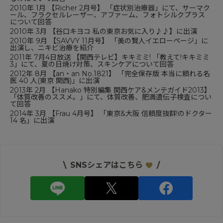
2010年 1月 【
Richer 2月号
】 「症状別治療器」にて、サーマク
ール、フラクセルレーザー、アファーム、フォトシルクプラス
について回答
2010年 3月 【谷口キヨコ 私の東京お気に入り♪♪】に出演
2010年 9月 【
SAVVY 11月号
】 「美の賢人イエローページ」に
出演し、ニキビ治療を紹介
2011年 7月4日放送 【関西テレビ】キキミミ! 「教えて!キキミミ
3」にて、夏の日焼け対策、スキンケアについて回答
2012年 8月 【
an・an No.1821
】 「完全保存版 本当に頼れる名
医 40 人(東京 関西)」に出演
2013年 2月 【
Hanako 特別編集 関西ケア&メンテガイド2013
】
「体質改善のススメ。」にて、体質改善、肥満遺伝子検査につい
て回答
2014年 3月 【
Frau 4月号
】 「東京&大阪 信頼度抜群!のドクター
14 名」に出演
\
SNSシェアはこちら
/