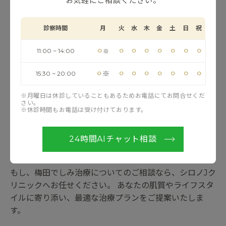
お気軽にご相談ください。
8. まとめ ─ 焦らず、自分の肌に合ったペー
スで
診察時間
月
火
水
木
金
土
日
祝
しみ治療は、単に黒い色を消す作業ではありません。ご
⚪︎
⚪︎
⚪︎
⚪︎
⚪︎
⚪︎
⚪︎
⚪︎
11:00 ~ 14:00
※
自身の肌と向き合い、より自信を持って毎日を過ごすた
めのポジティブな選択です。
⚪︎
⚪︎
⚪︎
⚪︎
⚪︎
⚪︎
⚪︎
⚪︎
※
15:30 ~ 20:00
※月曜日は休診していることもあるためお電話にてお問合せくだ
情報過多で「自分には何が合うのか分からない」と迷わ
さい。
れることもあるでしょう。そんなときは、一人で悩まず
※休診時間もお電話は受け付けております。
に専門家を頼ってください。 「まずは話だけ聞いてみた
い」「自分のしみの種類を知りたい」という段階からの
24時間AIチャット相談
ご相談も大歓迎です。
もし、梅田でしみ治療についてのご相談なら、シロノJク
リニックへお任せください。 あなたの肌質やライフスタ
イルに寄り添い、最適な治療プランをご提案いたしま
す。