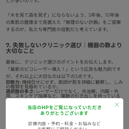
とが多いのです。
「木を見て森を見ず」にならないよう、5年後、10年後
の素肌の健康まで見据えた「無理のない計画」をご提案
するのが、私たち専門医の役割だと考えています。
7. 失敗しないクリニック選び｜機器の数より
大切なこと
最後に、クリニック選びのポイントをお伝えします。
「最新のピコレーザー導入！」という広告も魅力的です
が、それ以上に大切なのは以下の3点です。
診断力:
機械任せにせず、医師が肌を詳細に観察し、しみ
の種類を見極めているか。
選択肢の多さ:
レーザーだけでなく、光治療、内服・外
用、スキンケア指導など、複数の引き出しを持っている
か。
リスク説明:
良いことばかりでなく、ダウンタイムや戻り
当店のHPをご覧になっていただき
ジミの可能性についても正直に説明してくれるか。
ありがとうございます
ご自身の肌に責任を持って向き合ってくれる医師との出
会いが、美肌への一番の近道です。
診療内容・予約・料金・お悩みなど