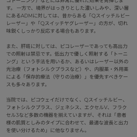
コトーニング）などには非常に優れた効果を発揮しま
す。 一方で、境界がはっきりとした濃いしみや、深い層
にあるADMに対しては、昔からある「Qスイッチルビー
レーザー」や「Qスイッチヤグレーザー」の方が、切れ
味鋭くしっかり反応する場合もあります。
また、肝斑に対しては、ピコレーザーであっても高出力
での照射は禁忌です。低出力で優しく照射する「トーニ
ング」という手法を用いるか、あるいはレーザー以外の
光治療（フォトシルクプラスなど）や、内服薬・外用薬
による「保存的療法（守りの治療）」を優先すべきケー
スも多々あります。
当院では、ピコウェイだけでなく、Qスイッチルビー、
フォトシルクプラス、ジェネシス、エクセルV、フラク
セル3など多数の機器を揃えていますが、それは「患者
様の肌質としみのタイプに合わせて、最適な波長と出力
を使い分けるため」に他なりません。