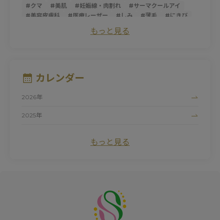
#
クマ
#
美肌
#
妊娠線・肉割れ
#
サーマクールアイ
#
美容皮膚科
#
医療レーザー
#
しみ
#
薄毛
#
にきび
#
トライフィルプロ
#
スレッドリフト
#
ダーマペン
もっと見る
#
サーマクールFLX
#
ニキビ跡
#
シミ
#
ほうれい線
#
糸リフト
#
そばかす
#
ピコレーザー
#
マッサージピール
#
パントガール
#
美白
#
アンチエイジング
#
ダイエット
#
肌荒れ
#
シロノJクリニック
#
ハイドロキノン
#
たるみ
カレンダー
#
黒ずみ
#
サーマクール
#
ビタミンC
#
清家純子
#
女性医師
#
トラネキサム酸
#
美容点滴
#
医療脱毛
2026年
#
シルファームX
#
白玉点滴
#
マリオネットライン
#
デリケートゾーン
#
ナイアシンアミド
#
にきび跡
2025年
#
色素沈着
#
フォトシルクプラス
#
赤ら顔
#
色ムラ
2024年
#
UV
#
ドクターズコスメ
#
しわ
#
プロファイロ
もっと見る
#
ピュアアクネス
#
毛細血管拡張症
#
初診
#
紫外線
#
ワキガ治療
#
毛穴
#
プロファイロストラクトゥラ
#
レッドタッチプロ
#
酒さ
#
カウンセリング
#
プラスリストア
#
クレーター
#
ヒアルロン酸
#
レーザートーニング
#
エクセルV
#
小じわ
#
脂肪溶解注射
#
日焼け止め
#
肌質改善
#
ピコトーニング
#
サプリメント
#
エイジングケア
#
肥満遺伝子検査
#
紫外線対策
#
リフトアップ