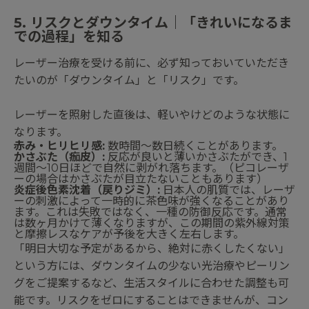
5. リスクとダウンタイム｜「きれいになるま
での過程」を知る
レーザー治療を受ける前に、必ず知っておいていただき
たいのが「ダウンタイム」と「リスク」です。
レーザーを照射した直後は、軽いやけどのような状態に
なります。
赤み・ヒリヒリ感:
数時間〜数日続くことがあります。
かさぶた（痂皮）:
反応が良いと薄いかさぶたができ、1
週間〜10日ほどで自然に剥がれ落ちます。（ピコレーザ
ーの場合はかさぶたが目立たないこともあります）
炎症後色素沈着（戻りジミ）:
日本人の肌質では、レーザ
ーの刺激によって一時的に茶色味が強くなることがあり
ます。これは失敗ではなく、一種の防御反応です。通常
は数ヶ月かけて薄くなりますが、この期間の紫外線対策
と摩擦レスなケアが予後を大きく左右します。
「明日大切な予定があるから、絶対に赤くしたくない」
という方には、ダウンタイムの少ない光治療やピーリン
グをご提案するなど、生活スタイルに合わせた調整も可
能です。リスクをゼロにすることはできませんが、コン