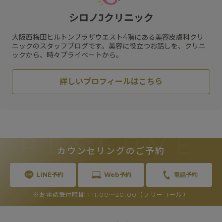
#
メソリフト
#
コラーゲン
#
ビタミン
#
メディカルダイエット
#
乾燥
#
ハリ
#
水光注射
シロノJクリニック
#
フラクセル
#
メガビタミン点滴
#
ハイフ
#
保湿
#
くすみ
#
ジェネシス
#
リジュラン
#
スネコス
大阪西梅田ヒルトンプラザウエスト4階にある美容皮膚科クリ
#
HIFU
#
スキンケア
#
肝斑
ニックのスタッフブログです。美容に役立つお話しを、クリニ
ックから、時々プライベートから。
詳しいプロフィールはこちら
RESERVE
カウンセリングのご予約
LINE予約
Web予約
電話予約
※お電話受付時間：11:00〜20:00（フリーコール）