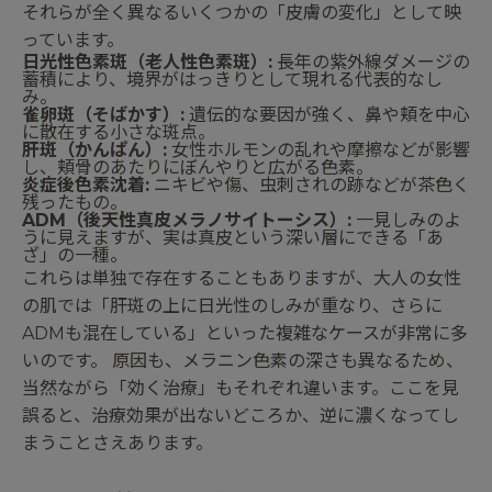
それらが全く異なるいくつかの「皮膚の変化」として映
っています。
日光性色素斑（老人性色素斑）:
長年の紫外線ダメージの
蓄積により、境界がはっきりとして現れる代表的なし
み。
雀卵斑（そばかす）:
遺伝的な要因が強く、鼻や頬を中心
に散在する小さな斑点。
肝斑（かんぱん）:
女性ホルモンの乱れや摩擦などが影響
し、頬骨のあたりにぼんやりと広がる色素。
炎症後色素沈着:
ニキビや傷、虫刺されの跡などが茶色く
残ったもの。
ADM（後天性真皮メラノサイトーシス）:
一見しみのよ
うに見えますが、実は真皮という深い層にできる「あ
ざ」の一種。
これらは単独で存在することもありますが、大人の女性
の肌では「肝斑の上に日光性のしみが重なり、さらに
ADMも混在している」といった複雑なケースが非常に多
いのです。 原因も、メラニン色素の深さも異なるため、
当然ながら「効く治療」もそれぞれ違います。ここを見
誤ると、治療効果が出ないどころか、逆に濃くなってし
まうことさえあります。