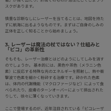
着」が強く出たり、肝斑そのものが活性化してしまうリ
スクがあります。
慎重な診断なしにレーザーを当てることは、地図を持た
ずに航海に出るようなものです。まずはご自身のしみの
正体を正しく知ることから始めましょう。
3. レーザーは魔法の杖ではない？仕組みと
「ピコ」の革新性
そもそも、レーザー治療とはどのようにしてしみを消す
のでしょうか。 基本的には、黒色や茶色（メラニン色
素）に反応する特殊な光のエネルギーを照射し、熱や衝
撃波で色素を細かく粉砕する治療です。砕かれた色素
は、体内の代謝機能（マクロファージなど）によって食
べられたり、皮膚のターンオーバーによって排出された
りして、徐々に薄くなっていきます。
ここで登場するのが、近年注目されている「ピコレーザ