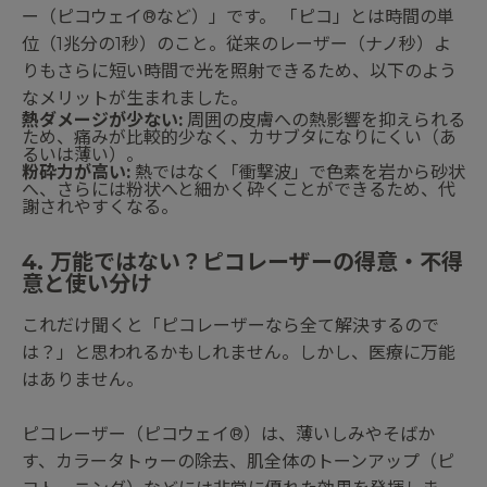
ー（ピコウェイ®など）」です。 「ピコ」とは時間の単
位（1兆分の1秒）のこと。従来のレーザー（ナノ秒）よ
りもさらに短い時間で光を照射できるため、以下のよう
なメリットが生まれました。
熱ダメージが少ない:
周囲の皮膚への熱影響を抑えられる
ため、痛みが比較的少なく、カサブタになりにくい（あ
るいは薄い）。
粉砕力が高い:
熱ではなく「衝撃波」で色素を岩から砂状
へ、さらには粉状へと細かく砕くことができるため、代
謝されやすくなる。
4. 万能ではない？ピコレーザーの得意・不得
意と使い分け
これだけ聞くと「ピコレーザーなら全て解決するので
は？」と思われるかもしれません。しかし、医療に万能
はありません。
ピコレーザー（ピコウェイ®）は、薄いしみやそばか
す、カラータトゥーの除去、肌全体のトーンアップ（ピ