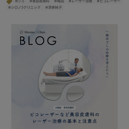
#
シミ
#
美容皮膚科
#
梅田
#
レーザー治療
#
ピコレーザー
#
シロノJクリニック
#
清家純子