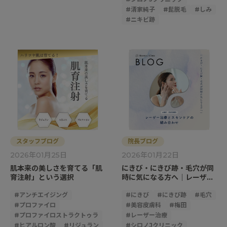
#
清家純子
#
髭脱毛
#
しみ
#
ニキビ跡
スタッフブログ
院長ブログ
2026年01月25日
2026年01月22日
肌本来の美しさを育てる「肌
にきび・にきび跡・毛穴が同
育注射」という選択
時に気になる方へ｜レーザー
治療とスキンケアの組み合わ
#
アンチエイジング
せ
#
にきび
#
にきび跡
#
毛穴
#
プロファイロ
#
美容皮膚科
#
梅田
#
プロファイロストラクトゥラ
#
レーザー治療
#
ヒアルロン酸
#
リジュラン
#
シロノJクリニック