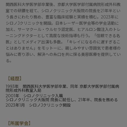
関西医科大学医学部卒業後、京都大学医学部付属病院形成外科教
室での研鑽を経て、シロノクリニック大阪院の院長を21年半とい
う長きにわたり務め、豊富な臨床経験と実績を積む。2023年に
シロノJクリニックを開設。日本レーザー医学会等の学会活動に
加え、サーマクール・ウルセラ認定医、ヒアルロン酸注入のトレ
ーニングドクターとして高度な技術指導も行う。「信頼できる名
医」としてメディア出演も多数。「キレイになるのに遅すぎるこ
とはありません」をモットーに、親しみやすい雰囲気で患者様の
悩みに寄り添い、解決への糸口を共に探る美容医療を提供してい
る。
【経歴】
1993年
関西医科大学医学部
卒業、同年
京都大学医学部付属病
院形成外科
教室入局
2001年 シロノクリニック入職
シロノクリニック大阪院 院長に就任し、21年半、院長を務める
2023年1月
シロノJクリニック
開設
【所属学会】