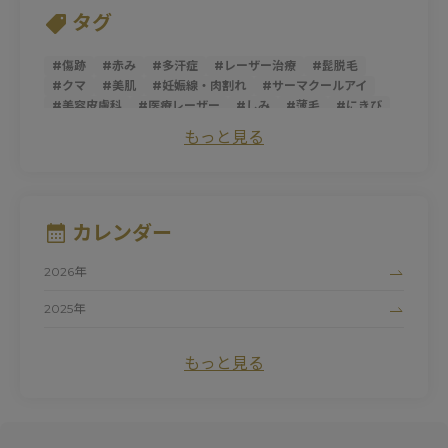
タグ
#
傷跡
#
赤み
#
多汗症
#
レーザー治療
#
髭脱毛
#
クマ
#
美肌
#
妊娠線・肉割れ
#
サーマクールアイ
#
美容皮膚科
#
医療レーザー
#
しみ
#
薄毛
#
にきび
#
トライフィルプロ
#
スレッドリフト
#
ダーマペン
もっと見る
#
サーマクールFLX
#
ニキビ跡
#
シミ
#
ほうれい線
#
糸リフト
#
そばかす
#
ピコレーザー
#
マッサージピール
#
パントガール
#
美白
#
アンチエイジング
#
ダイエット
#
肌荒れ
#
シロノJクリニック
#
ハイドロキノン
#
たるみ
カレンダー
#
黒ずみ
#
サーマクール
#
ビタミンC
#
清家純子
#
女性医師
#
トラネキサム酸
#
美容点滴
#
医療脱毛
2026年
#
シルファームX
#
白玉点滴
#
マリオネットライン
#
デリケートゾーン
#
ナイアシンアミド
#
にきび跡
2025年
#
色素沈着
#
フォトシルクプラス
#
赤ら顔
#
色ムラ
2024年
#
UV
#
ドクターズコスメ
#
しわ
#
プロファイロ
もっと見る
#
ピュアアクネス
#
毛細血管拡張症
#
初診
#
紫外線
#
ワキガ治療
#
毛穴
#
プロファイロストラクトゥラ
#
レッドタッチプロ
#
酒さ
#
カウンセリング
#
プラスリストア
#
クレーター
#
ヒアルロン酸
#
レーザートーニング
#
エクセルV
#
小じわ