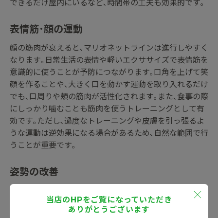
できるだけ屋内にいるなど､時間帯の工夫も効果的です｡
表情筋･顔の運動
顔の筋肉が衰えると､マリオネットラインは進行しやすく
なります｡日常生活の表情や軽いエクササイズで表情筋を
意識的に使うことが予防につながります｡口角を上げて笑
顔を作ることや､大きく口を動かす運動を取り入れるだけ
でも､口周りや頬の筋肉が活性化されます｡また､食事の際
にしっかり噛むことも筋肉を使うトレーニングとして有
効です｡ただし､過度なトレーニングや皮膚を引っ張るよ
うな運動は逆効果になる場合があるため､自然な範囲で行
うことが重要です｡
姿勢の改善
姿勢の悪さは顔の筋肉や皮膚に余計な負担をかけ､たるみ
当店のHPをご覧になっていただき
を進行させます｡猫背や下を向いた姿勢は､顔の皮下脂肪
ありがとうございます
や筋肉に重力の負担をかけ､マリオネットラインを目立た