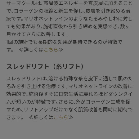
サーマクールは､高周波エネルギーを真皮層に加えること
で､コラーゲンの収縮と新生を促し､皮膚を引き締める治
療です｡マリオネットラインのようなたるみやしわに対し
ても効果があり､施術直後から引き締めを実感でき､数ヶ
月かけてさらに改善します｡
1回の施術でも長期的な効果が期待できるのが特徴で
す｡ ≪詳しくは
こちら
≫
スレッドリフト（糸リフト）
スレッドリフトは､溶ける特殊な糸を皮下に通して肌のた
るみを引き上げる治療です｡マリオネットラインの改善に
効果的で､施術後すぐに日常生活に戻れるほどダウンタイ
ムが短いのが特徴です｡さらに､糸がコラーゲン生成を促
すため､リフトアップだけでなく肌質改善も同時に期待で
きます｡ ≪詳しくは
こちら
≫