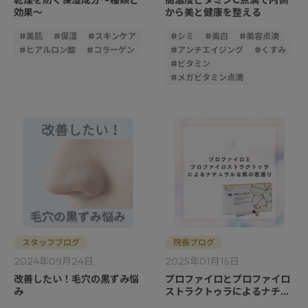
乾燥を防ぐ保湿成分～種類と
高濃度ビタミンC点滴で内側
効果～
から美と健康を整える
#
美肌
#
保湿
#
スキンケア
#
シミ
#
美白
#
美容点滴
#
ヒアルロン酸
#
コラーゲン
#
アンチエイジング
#
くすみ
#
ビタミン
#
メガビタミン点滴
スタッフブログ
院長ブログ
2024年09月24日
2025年01月15日
改善したい！毛穴の黒ずみ悩
プロファイロとプロファイロ
み
ストラクトゥラによるナチュ
ラルな肌の若返り