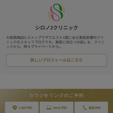
#
脂肪溶解注射
#
日焼け止め
#
肌質改善
#
ピコトーニング
#
サプリメント
#
エイジングケア
#
肥満遺伝子検査
#
紫外線対策
#
リフトアップ
#
メソリフト
#
コラーゲン
#
ビタミン
#
メディカルダイエット
#
乾燥
#
ハリ
#
水光注射
シロノJクリニック
#
フラクセル
#
メガビタミン点滴
#
ハイフ
#
保湿
#
くすみ
#
ジェネシス
#
リジュラン
#
スネコス
大阪西梅田ヒルトンプラザウエスト4階にある美容皮膚科クリ
#
HIFU
#
スキンケア
#
肝斑
ニックのスタッフブログです。美容に役立つお話しを、クリニ
ックから、時々プライベートから。
詳しいプロフィールはこちら
RESERVE
カウンセリングのご予約
LINE予約
Web予約
電話予約