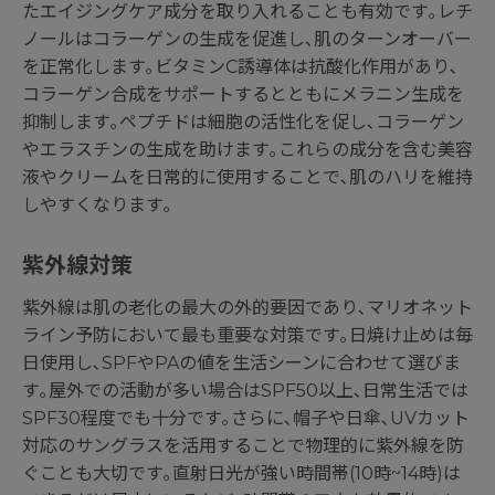
たエイジングケア成分を取り入れることも有効です｡レチ
ノールはコラーゲンの生成を促進し､肌のターンオーバー
を正常化します｡ビタミンC誘導体は抗酸化作用があり､
コラーゲン合成をサポートするとともにメラニン生成を
抑制します｡ペプチドは細胞の活性化を促し､コラーゲン
やエラスチンの生成を助けます｡これらの成分を含む美容
液やクリームを日常的に使用することで､肌のハリを維持
しやすくなります｡
紫外線対策
紫外線は肌の老化の最大の外的要因であり､マリオネット
ライン予防において最も重要な対策です｡日焼け止めは毎
日使用し､SPFやPAの値を生活シーンに合わせて選びま
す｡屋外での活動が多い場合はSPF50以上､日常生活では
SPF30程度でも十分です｡さらに､帽子や日傘､UVカット
対応のサングラスを活用することで物理的に紫外線を防
ぐことも大切です｡直射日光が強い時間帯(10時~14時)は