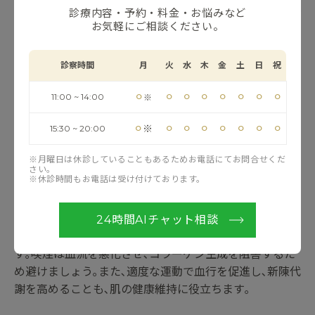
診療内容・予約・料金・お悩みなど
せやすくします｡デスクワークやスマートフォンの使用時
お気軽にご相談ください。
は､背筋を伸ばし顎を軽く引き､画面を目の高さに調整す
ることが大切です｡長時間下を向く姿勢を避けるだけで
も､フェイスラインへの負担を減らし､たるみの進行を抑
診察時間
月
火
水
木
金
土
日
祝
えることができます｡
⚪︎
⚪︎
⚪︎
⚪︎
⚪︎
⚪︎
⚪︎
⚪︎
11:00 ~ 14:00
※
生活習慣の見直し
⚪︎
⚪︎
⚪︎
⚪︎
⚪︎
⚪︎
⚪︎
⚪︎
※
15:30 ~ 20:00
マリオネットラインを直接改善することは難しいですが､
※月曜日は休診していることもあるためお電話にてお問合せくだ
肌の健康を維持するためには生活習慣の見直しも重要で
さい。
※休診時間もお電話は受け付けております。
す｡まず十分な睡眠をとることで肌の修復や再生を促し､
成長ホルモンの分泌を助けます｡バランスの良い食事は､
コラーゲン生成に必要なタンパク質やビタミンC･E､オメ
24時間AIチャット相談
ガ3脂肪酸､抗酸化物質を取り入れることがポイントで
す｡喫煙は血流を悪化させ､コラーゲン生成を阻害するた
め避けましょう｡また､適度な運動で血行を促進し､新陳代
謝を高めることも､肌の健康維持に役立ちます｡