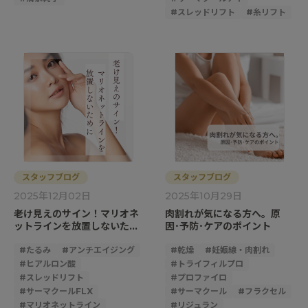
#
スレッドリフト
#
糸リフト
スタッフブログ
スタッフブログ
2025年12月02日
2025年10月29日
老け見えのサイン！マリオネ
肉割れが気になる方へ。原
ットラインを放置しないため
因･予防･ケアのポイント
に
#
たるみ
#
アンチエイジング
#
乾燥
#
妊娠線・肉割れ
#
ヒアルロン酸
#
トライフィルプロ
#
スレッドリフト
#
プロファイロ
#
サーマクールFLX
#
サーマクール
#
フラクセル
#
マリオネットライン
#
リジュラン