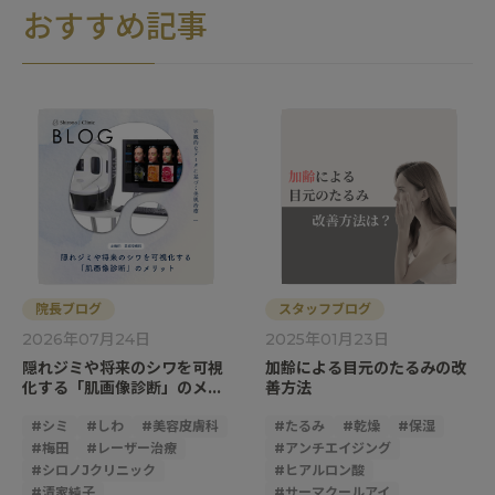
おすすめ記事
院長ブログ
スタッフブログ
2026年07月24日
2025年01月23日
隠れジミや将来のシワを可視
加齢による目元のたるみの改
化する「肌画像診断」のメリ
善方法
ット｜客観的なデータに基づ
く美肌治療
#
シミ
#
しわ
#
美容皮膚科
#
たるみ
#
乾燥
#
保湿
#
梅田
#
レーザー治療
#
アンチエイジング
#
シロノJクリニック
#
ヒアルロン酸
#
清家純子
#
サーマクールアイ