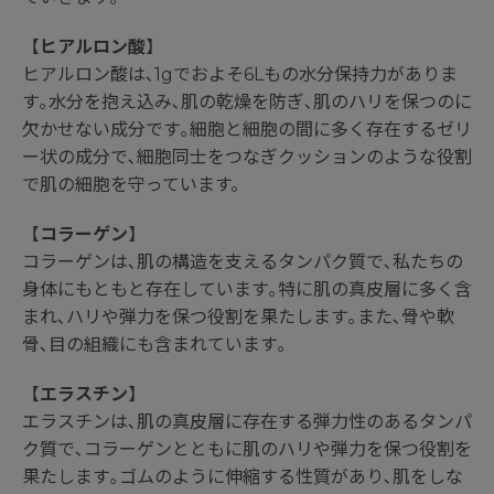
【
ヒアルロン酸
】
ヒアルロン酸は､1gでおよそ6Lもの水分保持力がありま
す｡水分を抱え込み､肌の乾燥を防ぎ､肌のハリを保つのに
欠かせない成分です｡細胞と細胞の間に多く存在するゼリ
ー状の成分で､細胞同士をつなぎクッションのような役割
で肌の細胞を守っています。
【
コラーゲン
】
コラーゲンは､肌の構造を支えるタンパク質で､私たちの
身体にもともと存在しています｡特に肌の真皮層に多く含
まれ､ハリや弾力を保つ役割を果たします｡また､骨や軟
骨､目の組織にも含まれています｡
【
エラスチン
】
エラスチンは､肌の真皮層に存在する弾力性のあるタンパ
ク質で､コラーゲンとともに肌のハリや弾力を保つ役割を
果たします｡ゴムのように伸縮する性質があり､肌をしな