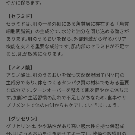
やかに保ちます｡
【セラミド
】
セラミドは､肌の一番外側にある角質層に存在する「角質
細胞間脂質」の主成分で､水分と油分を閉じ込める働きが
あります｡肌のうるおいを保ち､外部刺激から守るバリア
機能を支える重要な成分です｡肌内部のセラミドが不足す
ると､肌が敏感になります｡
【
アミノ酸
】
アミノ酸は､肌のうるおいを保つ天然保湿因子(NMF)の
主成分であり､体をつくるタンパク質の材料でもある重要
な成分です｡ターンオーバーを整えて肌を健やかに保ちま
す｡加齢や生活習慣の乱れで不足しがちなため､食事やサ
プリメントで体の内側からもケアしていきましょう｡
【
グリセリン
】
グリセリンは､やや粘性があり高い吸水性を持つ保湿成
分｡肌にうるおいを引き寄せてキープし､乾燥や敏感肌の