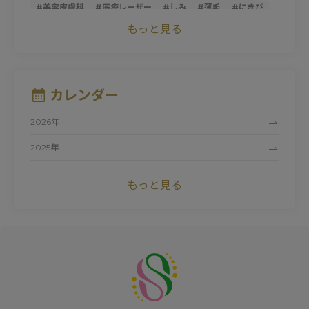
#
美容皮膚科
#
医療レーザー
#
しみ
#
薄毛
#
にきび
#
トライフィルプロ
#
スレッドリフト
#
ダーマペン
もっと見る
#
サーマクールFLX
#
ニキビ跡
#
シミ
#
ほうれい線
#
糸リフト
#
そばかす
#
ピコレーザー
#
マッサージピール
#
パントガール
#
美白
#
アンチエイジング
#
ダイエット
#
肌荒れ
#
シロノJクリニック
#
ハイドロキノン
#
たるみ
カレンダー
#
黒ずみ
#
サーマクール
#
ビタミンC
#
清家純子
#
女性医師
#
トラネキサム酸
#
美容点滴
#
医療脱毛
2026年
#
シルファームX
#
白玉点滴
#
マリオネットライン
#
デリケートゾーン
#
ナイアシンアミド
#
にきび跡
2025年
#
色素沈着
#
フォトシルクプラス
#
赤ら顔
#
色ムラ
2024年
#
UV
#
ドクターズコスメ
#
しわ
#
プロファイロ
もっと見る
#
ピュアアクネス
#
毛細血管拡張症
#
初診
#
紫外線
#
ワキガ治療
#
毛穴
#
プロファイロストラクトゥラ
#
レッドタッチプロ
#
酒さ
#
カウンセリング
#
プラスリストア
#
クレーター
#
ヒアルロン酸
#
レーザートーニング
#
エクセルV
#
小じわ
#
脂肪溶解注射
#
日焼け止め
#
肌質改善
#
ピコトーニング
#
サプリメント
#
エイジングケア
#
肥満遺伝子検査
#
紫外線対策
#
リフトアップ
#
メソリフト
#
コラーゲン
#
ビタミン