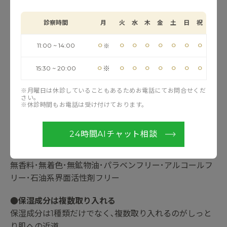
プラスリストア
クレンジングソープ
診察時間
月
火
水
木
金
土
日
祝
・200ml ￥3.960
W洗顔不要
⚪︎
⚪︎
⚪︎
⚪︎
⚪︎
⚪︎
⚪︎
⚪︎
11:00 ~ 14:00
※
キレート成分がメイク汚れを選択的にキャッチするため､
しっかりメイクにもすっぴんにも使えます｡
⚪︎
⚪︎
⚪︎
⚪︎
⚪︎
⚪︎
⚪︎
⚪︎
※
15:30 ~ 20:00
泡立て不足による摩擦を軽減
※月曜日は休診していることもあるためお電話にてお問合せくだ
特殊ポンプフォーマーにより､誰でも簡単に弾力のあるき
さい。
※休診時間もお電話は受け付けております。
め細かい泡が作れるため､泡立て不足による肌への摩擦を
最小限に抑えることができます｡
24時間AIチャット相談
肌に負担の少ない成分を厳選
肌への刺激になりやすい成分は配合していません｡
無香料･無着色･無鉱物油･パラベンフリー･アルコールフ
リー･石油系界面活性剤フリー
●保湿成分は複数取り入れる
保湿成分は1種類だけでなく､複数取り入れるのがしっと
り肌への近道｡