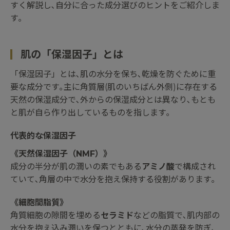
すく解説し､自分に合った成分選びのヒントをご紹介しま
す｡
肌の「保湿因子」とは
「保湿因子」とは､肌の水分を保ち､乾燥を防ぐために重
要な成分です｡主に角質層(肌のいちばん外側)に存在する
天然の保湿成分で､外からの保湿成分とは異なり､もとも
と肌が自ら作り出しているものを指します｡
代表的な保湿因子
《天然保湿因子（NMF）》
成分の半分が肌の潤いの素でもある
アミノ酸
で構成され
ていて､角層の中で水分を抱え保持する役割があります｡
《細胞間脂質》
角質細胞の隙間を埋める
セラミド
などの脂質で､肌内部の
水分を抱え込み潤いを保つとともに､水分の蒸発を防ぎ､