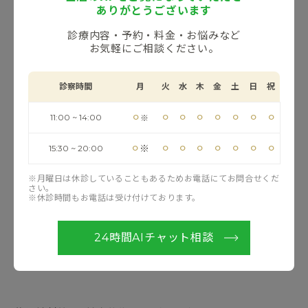
・紫外線を浴びた後､日焼けによる肌の火照りやくすみが
ありがとうございます
気になる方
診療内容・予約・料金・お悩みなど
・レーザー･光治療､ピーリングなどの美容施術後の肌回
お気軽にご相談ください。
復を早めたい方
・季節や体調によって､肌のバリア機能が不安定になりや
診察時間
月
火
水
木
金
土
日
祝
すい方
⚪︎
⚪︎
⚪︎
⚪︎
⚪︎
⚪︎
⚪︎
⚪︎
11:00 ~ 14:00
※
・紫外線による肌トラブルとともに､骨粗しょう症の予防
を意識している方
⚪︎
⚪︎
⚪︎
⚪︎
⚪︎
⚪︎
⚪︎
⚪︎
※
15:30 ~ 20:00
・ビタミンD不足による認知機能低下の予防を考えてい
※月曜日は休診していることもあるためお電話にてお問合せくだ
る方
さい。
※休診時間もお電話は受け付けております。
・外的刺激に負けない､内側からの美肌ケアを取り入れた
い方
24時間AIチャット相談