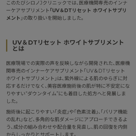
このたびシロノJクリニックでは､医療機関専売のインナ
ーケアサプリメント
｢UV＆DTリセット ホワイトサプリ
メント
｣の取り扱いを開始しました｡
UV＆DTリセット ホワイトサプリメント
とは
医療現場での実際の声を反映しながら開発された､医療機
関専売のインナーケアサプリメント｢UV＆DTリセット
ホワイトサプリメント｣は､紫外線による肌のゆらぎに対
応するだけでなく､美容医療施術後の肌が特に不安定にな
りやすい“ダウンタイム”にも着目した処方へと発展しま
した｡
施術後に起こりやすい｢炎症｣や｢色素沈着｣､｢バリア機能
の乱れ｣など､多角的な肌ダメージにアプローチできるよ
う､成分の組み合わせや配合量を見直し､肌の回復を内側
からしっかりとサポートします｡