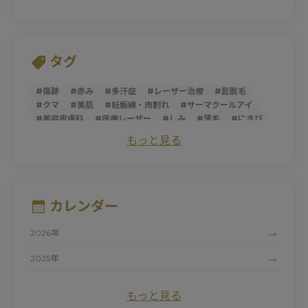
タグ
#
傷跡
#
赤み
#
多汗症
#
レーザー治療
#
髭脱毛
#
クマ
#
美肌
#
妊娠線・肉割れ
#
サーマクールアイ
#
美容皮膚科
#
医療レーザー
#
しみ
#
薄毛
#
にきび
#
トライフィルプロ
#
スレッドリフト
#
ダーマペン
もっと見る
#
サーマクールFLX
#
ニキビ跡
#
シミ
#
ほうれい線
#
糸リフト
#
そばかす
#
ピコレーザー
#
マッサージピール
#
パントガール
#
美白
#
アンチエイジング
#
ダイエット
#
肌荒れ
#
シロノJクリニック
#
ハイドロキノン
#
たるみ
カレンダー
#
黒ずみ
#
サーマクール
#
ビタミンC
#
清家純子
#
女性医師
#
トラネキサム酸
#
美容点滴
#
医療脱毛
2026年
#
シルファームX
#
白玉点滴
#
マリオネットライン
#
デリケートゾーン
#
ナイアシンアミド
#
にきび跡
2025年
#
色素沈着
#
フォトシルクプラス
#
赤ら顔
#
色ムラ
2024年
#
UV
#
ドクターズコスメ
#
しわ
#
プロファイロ
もっと見る
#
ピュアアクネス
#
毛細血管拡張症
#
初診
#
紫外線