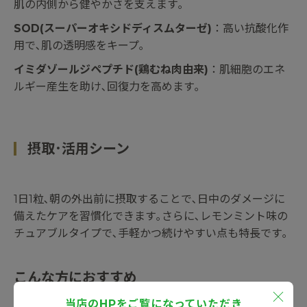
肌の内側から健やかさを支えます｡
SOD(スーパーオキシドディスムターゼ)
：高い抗酸化作
用で､肌の透明感をキープ｡
イミダゾールジペプチド(鶏むね肉由来)
：肌細胞のエネ
ルギー産生を助け､回復力を高めます｡
摂取･活用シーン
1日1粒､朝の外出前に摂取することで､日中のダメージに
備えたケアを習慣化できます｡さらに､レモンミント味の
チュアブルタイプで､手軽かつ続けやすい点も特長です｡
こんな方におすすめ
当店のHPをご覧になっていただき