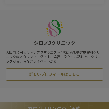
#
ワキガ治療
#
毛穴
#
プロファイロストラクトゥラ
#
レッドタッチプロ
#
酒さ
#
カウンセリング
#
プラスリストア
#
クレーター
#
ヒアルロン酸
#
レーザートーニング
#
エクセルV
#
小じわ
#
脂肪溶解注射
#
日焼け止め
#
肌質改善
#
ピコトーニング
#
サプリメント
#
エイジングケア
#
肥満遺伝子検査
#
紫外線対策
#
リフトアップ
#
メソリフト
#
コラーゲン
#
ビタミン
#
メディカルダイエット
#
乾燥
#
ハリ
#
水光注射
シロノJクリニック
#
フラクセル
#
メガビタミン点滴
#
ハイフ
#
保湿
#
くすみ
#
ジェネシス
#
リジュラン
#
スネコス
大阪西梅田ヒルトンプラザウエスト4階にある美容皮膚科クリ
#
HIFU
#
スキンケア
#
肝斑
ニックのスタッフブログです。美容に役立つお話しを、クリニ
ックから、時々プライベートから。
詳しいプロフィールはこちら
RESERVE
カウンセリングのご予約