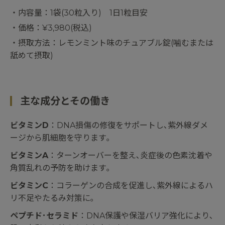
・内容量：1袋(30粒入り) 1日1粒目安
・価格：¥3,980(税込)
・摂取方法：レモンミント味のチュアブル錠(噛むまたは
舐めて摂取)
主な成分とその働き
ビタミンD
：DNA損傷の修復をサポートし､紫外線ダメ
ージから肌細胞を守ります｡
ビタミンA
：ターンオーバーを整え､炎症後の色素沈着や
角質乱れの予防を助けます｡
ビタミンC
：コラーゲンの合成を促進し､紫外線によるハ
リ不足やたるみ対策に｡
ペプチド･セラミド
：DNA保護や保湿バリア強化により､