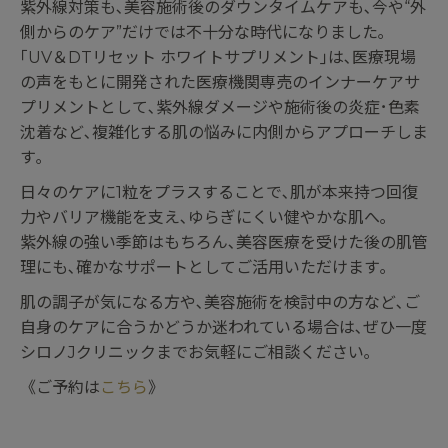
紫外線対策も､美容施術後のダウンタイムケアも､今や“外
側からのケア”だけでは不十分な時代になりました｡
｢UV＆DTリセット ホワイトサプリメント｣は､医療現場
の声をもとに開発された医療機関専売のインナーケアサ
プリメントとして､紫外線ダメージや施術後の炎症･色素
沈着など､複雑化する肌の悩みに内側からアプローチしま
す｡
日々のケアに1粒をプラスすることで､肌が本来持つ回復
力やバリア機能を支え､ゆらぎにくい健やかな肌へ｡
紫外線の強い季節はもちろん､美容医療を受けた後の肌管
理にも､確かなサポートとしてご活用いただけます｡
肌の調子が気になる方や､美容施術を検討中の方など､ご
自身のケアに合うかどうか迷われている場合は､ぜひ一度
シロノJクリニックまでお気軽にご相談ください｡
《ご予約は
こちら
》