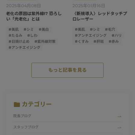
2025年04月08日
2025年01月16日
老化の原因は紫外線!? 恐ろし
〈新規導入〉レッドタッチプ
い「光老化」とは
ロレーザー
#
美肌
#
シミ
#
美白
#
美肌
#
シミ
#
毛穴
#
たるみ
#
しわ
#
アンチエイジング
#
ハリ
#
日焼け止め
#
紫外線対策
#
くすみ
#
肝斑
#
赤み
#
アンチエイジング
もっと記事を見る
カテゴリー
院長ブログ
スタッフブログ