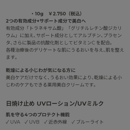
・10g ￥2.750（税込）
2つの有効成分+サポート成分で美白へ
有効成分「トラネキサム酸」「グリチルレチン酸ジカリ
ウム」に加え､サポート成分としてアルブチン､プラセン
タ､さらに製品の抗酸化剤としてビタミンC を配合｡
各種治療後のデリケートな肌にうるおいを与え､肌を整え
ます｡
乾燥による小じわが気になる方に
美白ケアだけでなく､うるおい効果により､乾燥による小
じわのケアもできる薬用美白クリームです｡
日焼け止め UVローション/UVミルク
肌を守る4つのプロテクト機能
✓ UVA ✓ UVB ✓ 近赤外線 ✓ ブルーライト