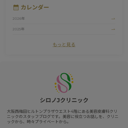
#
シロノJクリニック
#
ハイドロキノン
#
たるみ
カレンダー
#
黒ずみ
#
サーマクール
#
ビタミンC
#
清家純子
#
女性医師
#
トラネキサム酸
#
美容点滴
#
医療脱毛
2026年
#
シルファームX
#
白玉点滴
#
マリオネットライン
#
デリケートゾーン
#
ナイアシンアミド
#
にきび跡
2025年
#
色素沈着
#
フォトシルクプラス
#
赤ら顔
#
色ムラ
2024年
#
UV
#
ドクターズコスメ
#
しわ
#
プロファイロ
もっと見る
#
ピュアアクネス
#
毛細血管拡張症
#
初診
#
紫外線
#
ワキガ治療
#
毛穴
#
プロファイロストラクトゥラ
#
レッドタッチプロ
#
酒さ
#
カウンセリング
#
プラスリストア
#
クレーター
#
ヒアルロン酸
#
レーザートーニング
#
エクセルV
#
小じわ
#
脂肪溶解注射
#
日焼け止め
#
肌質改善
#
ピコトーニング
#
サプリメント
#
エイジングケア
#
肥満遺伝子検査
#
紫外線対策
#
リフトアップ
#
メソリフト
#
コラーゲン
#
ビタミン
#
メディカルダイエット
#
乾燥
#
ハリ
#
水光注射
シロノJクリニック
#
フラクセル
#
メガビタミン点滴
#
ハイフ
#
保湿
#
くすみ
#
ジェネシス
#
リジュラン
#
スネコス
大阪西梅田ヒルトンプラザウエスト4階にある美容皮膚科クリ
#
HIFU
#
スキンケア
#
肝斑
ニックのスタッフブログです。美容に役立つお話しを、クリニ
ックから、時々プライベートから。