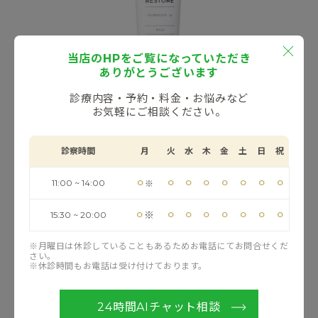
当店のHPをご覧になっていただき
ありがとうございます
診療内容・予約・料金・お悩みなど
お気軽にご相談ください。
・50g ￥3.850（税込）
診察時間
月
火
水
木
金
土
日
祝
注目の保湿成分 ポリグルコサミン誘導体
ポリグルコサミンは保湿力に優れた成分で､しっかりと皮
⚪︎
⚪︎
⚪︎
⚪︎
⚪︎
⚪︎
⚪︎
⚪︎
11:00 ~ 14:00
※
膚表面にとどまってバリア皮膜を形成し､乾燥から肌を守
ります｡
⚪︎
⚪︎
⚪︎
⚪︎
⚪︎
⚪︎
⚪︎
⚪︎
※
15:30 ~ 20:00
低刺激設計でデリケートな肌にも
※月曜日は休診していることもあるためお電話にてお問合せくだ
さい。
敏感な肌に使える低刺激成分の厳選に加え､pH値の調整
※休診時間もお電話は受け付けております。
や特殊な乳化法の採用など様々な方法で低刺激を実現さ
せています｡
24時間AIチャット相談