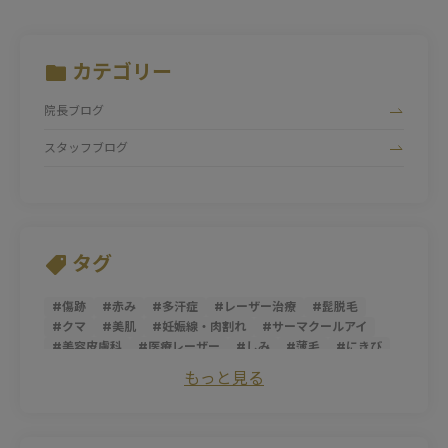
カテゴリー
院長ブログ
スタッフブログ
タグ
#
傷跡
#
赤み
#
多汗症
#
レーザー治療
#
髭脱毛
#
クマ
#
美肌
#
妊娠線・肉割れ
#
サーマクールアイ
#
美容皮膚科
#
医療レーザー
#
しみ
#
薄毛
#
にきび
#
トライフィルプロ
#
スレッドリフト
#
ダーマペン
もっと見る
#
サーマクールFLX
#
ニキビ跡
#
シミ
#
ほうれい線
#
糸リフト
#
そばかす
#
ピコレーザー
#
マッサージピール
#
パントガール
#
美白
#
アンチエイジング
#
ダイエット
#
肌荒れ