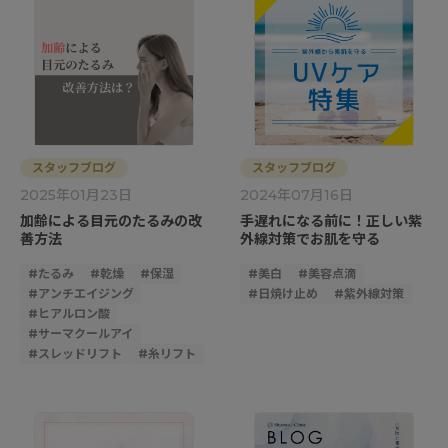
スタッフブログ
スタッフブログ
2025年01月23日
2024年07月16日
加齢による目元のたるみの改
手遅れになる前に！正しい紫
善方法
外線対策でお肌を守る
#
たるみ
#
乾燥
#
保湿
#
美白
#
美容点滴
#
アンチエイジング
#
日焼け止め
#
紫外線対策
#
ヒアルロン酸
#
サーマクールアイ
#
スレッドリフト
#
糸リフト