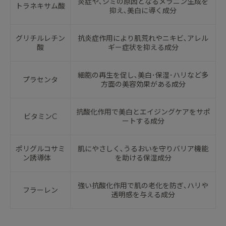
炎症や､シミの原因となるメラニン生成を
トラネキサム酸
抑え､美白に導く成分
グリチルレチン
抗炎症作用により肌荒れやニキビ､アレル
酸
ギー症状を抑える成分
細胞の再生を促し､美白･保湿･ハリなど多
プラセンタ
方面の美容効果がある成分
抗酸化作用で美白とエイジングケアをサポ
ビタミンC
ートする成分
ポリグルコサミ
肌にやさしく､うるおいを守りバリア機能
ン誘導体
を助ける保湿成分
強い抗酸化作用で肌の老化を防ぎ､ハリや
フラーレン
透明感を与える成分