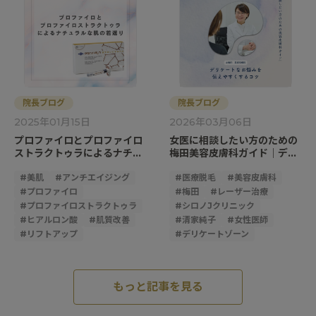
院長ブログ
院長ブログ
2025年01月15日
2026年03月06日
プロファイロとプロファイロ
女医に相談したい方のための
ストラクトゥラによるナチュ
梅田美容皮膚科ガイド｜デリ
ラルな肌の若返り
ケートなお悩みを伝えやすく
#
美肌
#
アンチエイジング
するコツ
#
医療脱毛
#
美容皮膚科
#
プロファイロ
#
梅田
#
レーザー治療
#
プロファイロストラクトゥラ
#
シロノJクリニック
#
ヒアルロン酸
#
肌質改善
#
清家純子
#
女性医師
#
リフトアップ
#
デリケートゾーン
もっと記事を見る