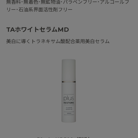
無香料･無着色･無鉱物油･パラベンフリー･アルコールフ
リー･石油系界面活性剤フリー
TAホワイトセラムMD
美白に導くトラネキサム酸配合薬用美白セラム