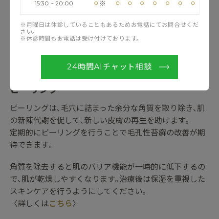
⚪︎
⚪︎
⚪︎
⚪︎
⚪︎
⚪︎
⚪︎
⚪︎
※
15:30 ~ 20:00
皮膚科で処方してもらうほか､市販薬を購入することも可
能です｡
※月曜日は休診していることもあるためお電話にてお問合せくだ
さい。
手軽に購入できる市販薬は便利ですが､より高い効果を得
※休診時間もお電話は受け付けております。
るためには､自己判断せずに医師による診察を受けること
をおすすめします｡
24時間AIチャット相談
ピーリング
ピーリングは､毛穴に詰まった余分な角質を取り除き､肌
の新陳代謝を促して､新しい皮膚の再生を助けます｡
定期的にピーリングを行うことで毛孔性苔癬の改善が期
待できます｡
角質を除去すると肌のバリア機能が一時的に低下するの
で､肌が乾燥しやすくなります｡治療後は保湿を重視した
スキンケアを行うようにしてください｡
〈詳しくは
こちら
〉