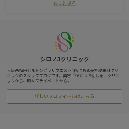
もっと見る
#
ピュアアクネス
#
毛細血管拡張症
#
初診
#
紫外線
#
ワキガ治療
#
毛穴
#
プロファイロストラクトゥラ
#
レッドタッチプロ
#
酒さ
#
カウンセリング
#
プラスリストア
#
クレーター
#
ヒアルロン酸
#
レーザートーニング
#
エクセルV
#
小じわ
#
脂肪溶解注射
#
日焼け止め
#
肌質改善
#
ピコトーニング
#
サプリメント
#
エイジングケア
#
肥満遺伝子検査
#
紫外線対策
#
リフトアップ
#
メソリフト
#
コラーゲン
#
ビタミン
#
メディカルダイエット
#
乾燥
#
ハリ
#
水光注射
シロノJクリニック
#
フラクセル
#
メガビタミン点滴
#
ハイフ
#
保湿
#
くすみ
#
ジェネシス
#
リジュラン
#
スネコス
大阪西梅田ヒルトンプラザウエスト4階にある美容皮膚科クリ
#
HIFU
#
スキンケア
#
肝斑
ニックのスタッフブログです。美容に役立つお話しを、クリニ
ックから、時々プライベートから。
詳しいプロフィールはこちら