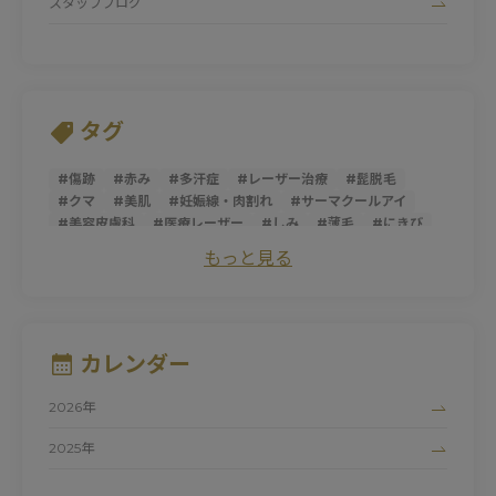
スタッフブログ
タグ
#
傷跡
#
赤み
#
多汗症
#
レーザー治療
#
髭脱毛
#
クマ
#
美肌
#
妊娠線・肉割れ
#
サーマクールアイ
#
美容皮膚科
#
医療レーザー
#
しみ
#
薄毛
#
にきび
#
トライフィルプロ
#
スレッドリフト
#
ダーマペン
もっと見る
#
サーマクールFLX
#
ニキビ跡
#
シミ
#
ほうれい線
#
糸リフト
#
そばかす
#
ピコレーザー
#
マッサージピール
#
パントガール
#
美白
#
アンチエイジング
#
ダイエット
#
肌荒れ
#
シロノJクリニック
#
ハイドロキノン
#
たるみ
カレンダー
#
黒ずみ
#
サーマクール
#
ビタミンC
#
清家純子
#
女性医師
#
トラネキサム酸
#
美容点滴
#
医療脱毛
2026年
#
シルファームX
#
白玉点滴
#
マリオネットライン
#
デリケートゾーン
#
ナイアシンアミド
#
にきび跡
2025年
#
色素沈着
#
フォトシルクプラス
#
赤ら顔
#
色ムラ
2024年
#
UV
#
ドクターズコスメ
#
しわ
#
プロファイロ