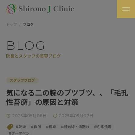
トップ
ブログ
BLOG
院長とスタッフの美容ブログ
スタッフブログ
気になる二の腕のブツブツ、、「毛孔
性苔癬」の原因と対策
2025年05月06日
2025年05月07日
#
乾燥
#
保湿
#
傷跡
#
妊娠線・肉割れ
#
色素沈着
#
ダーマペン