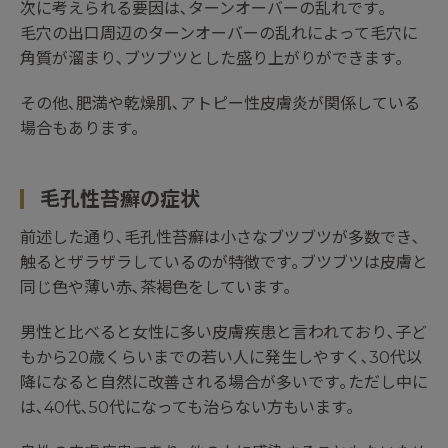
次に考えられる要因は､ターンオーバーの乱れです｡
毛穴の出口周辺のターンオーバーの乱れによって毛穴に
角質が溜まり､ブツブツとした盛り上がりができます｡
その他､肥満や乾燥肌､アトピー性皮膚炎が関係している
場合もあります｡
毛孔性苔癬の症状
前述した通り､毛孔性苔癬は小さなブツブツが多数でき､
触るとザラザラしているのが特徴です｡ブツブツは皮膚と
同じ色や薄い赤､茶褐色をしています｡
男性と比べると女性に多い皮膚疾患と言われており､子ど
もから20歳くらいまでの若い人に発生しやすく､30代以
降になると自然に改善される場合が多いです｡ただし中に
は､40代､50代になっても治らない方もいます｡