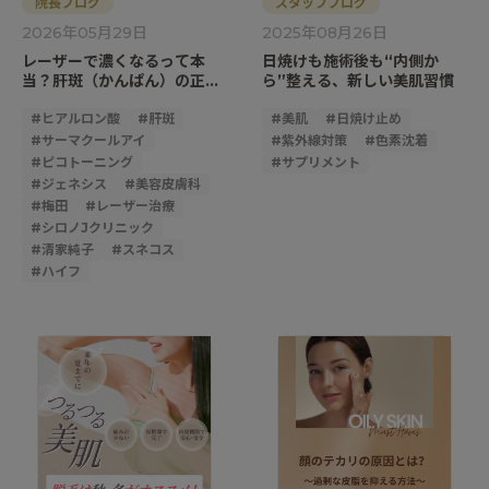
院長ブログ
スタッフブログ
2026年05月29日
2025年08月26日
レーザーで濃くなるって本
日焼けも施術後も“内側か
当？肝斑（かんぱん）の正し
ら”整える、新しい美肌習慣
い見極め方と悪化させない治
療ステップ
#
ヒアルロン酸
#
肝斑
#
美肌
#
日焼け止め
#
サーマクールアイ
#
紫外線対策
#
色素沈着
#
ピコトーニング
#
サプリメント
#
ジェネシス
#
美容皮膚科
#
梅田
#
レーザー治療
#
シロノJクリニック
#
清家純子
#
スネコス
#
ハイフ