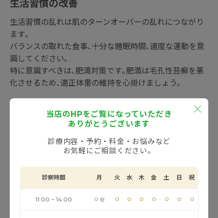
生活習慣の改善
生活習慣の乱れは肌のターンオーバーの乱れにつながり
ます｡
バランスの取れた食事､十分な睡眠時間､適度な運動を意
識してください｡
特に意識すべきは､肥満対策です｡肥満は毛孔性苔癬を悪
化させるため､適正体重の維持を心掛けましょう｡
当店のHPをご覧になっていただき
毛孔性苔癬の治療方法
ありがとうございます
診療内容・予約・料金・お悩みなど
よく使われる薬
お気軽にご相談ください。
角質を柔らかくして除去する効果のあるサリチル酸や尿
素を配合したクリーム､ヘパリン類似物質を配合したヒル
診察時間
月
火
水
木
金
土
日
祝
ロイドなどの保湿剤がよく使われます｡これらの塗り薬
は､厚くなった角質層を効率的に除去し､肌の表面を滑ら
⚪︎
⚪︎
⚪︎
⚪︎
⚪︎
⚪︎
⚪︎
⚪︎
11:00 ~ 14:00
※
かにするのに役立ちます｡