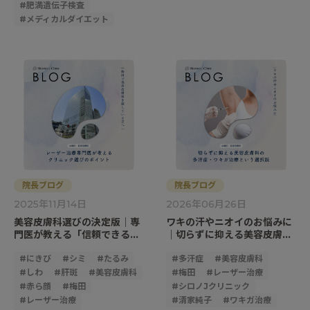
#
肥満遺伝子検査
#
メディカルダイエット
院長ブログ
院長ブログ
2025年11月14日
2026年06月26日
美容皮膚科選びの決定版｜専
ワキの汗やニオイのお悩みに
門医が教える「信頼できる医
｜切らずに抑える美容皮膚科
療」の見極め方
の多汗症・ワキガ治療という
#
にきび
#
シミ
#
たるみ
選択肢
#
多汗症
#
美容皮膚科
#
しわ
#
肝斑
#
美容皮膚科
#
梅田
#
レーザー治療
#
赤ら顔
#
梅田
#
シロノJクリニック
#
レーザー治療
#
清家純子
#
ワキガ治療