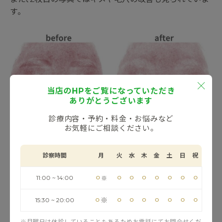
す｡
当店のHPをご覧になっていただき
ありがとうございます
診療内容・予約・料金・お悩みなど
お気軽にご相談ください。
診察時間
月
火
水
木
金
土
日
祝
さらに肌の赤みも改善され､トーンアップ効果に繋がって
⚪︎
⚪︎
⚪︎
⚪︎
⚪︎
⚪︎
⚪︎
⚪︎
11:00 ~ 14:00
※
います｡
⚪︎
⚪︎
⚪︎
⚪︎
⚪︎
⚪︎
⚪︎
⚪︎
※
15:30 ~ 20:00
まだ1回の治療のみですが､シミ･くすみ･赤み･シワ･キメ･
毛穴など､あらゆる肌の悩みが改善されています｡患者様
※月曜日は休診していることもあるためお電話にてお問合せくだ