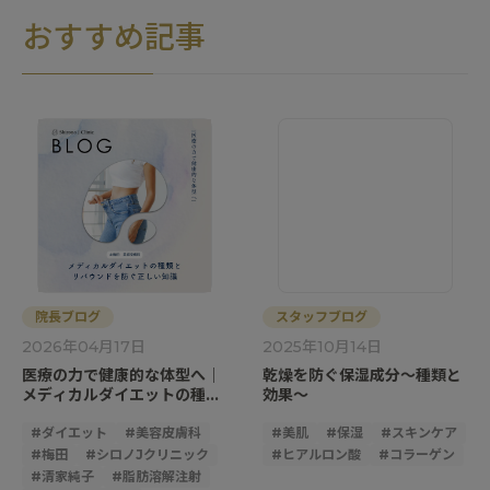
おすすめ記事
院長ブログ
スタッフブログ
2026年04月17日
2025年10月14日
医療の力で健康的な体型へ｜
乾燥を防ぐ保湿成分～種類と
メディカルダイエットの種類
効果～
とリバウンドを防ぐ正しい知
識
#
ダイエット
#
美容皮膚科
#
美肌
#
保湿
#
スキンケア
#
梅田
#
シロノJクリニック
#
ヒアルロン酸
#
コラーゲン
#
清家純子
#
脂肪溶解注射