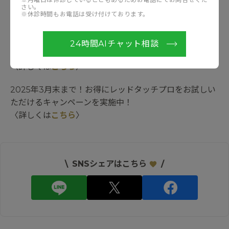
自身も洗顔時に肌を触った感じが以前と異なり､ハリが出
さい。
※休診時間もお電話は受け付けております。
て化粧のりも良くなったと､とても満足されており､引き
続きの治療を楽しみにされています｡
24時間AIチャット相談
レッドタッチプロについて
〈詳しくは
こちら
〉
2025年3月末まで！お得にレッドタッチプロをお試しい
ただけるキャンペーンを実施中！
〈詳しくは
こちら
〉
\
SNSシェアはこちら
/