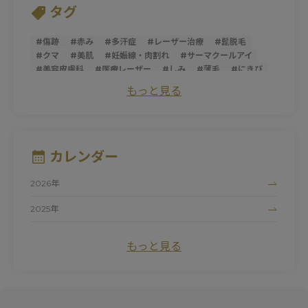
タグ
#
傷跡
#
赤み
#
多汗症
#
レーザー治療
#
髭脱毛
#
クマ
#
美肌
#
妊娠線・肉割れ
#
サーマクールアイ
#
美容皮膚科
#
医療レーザー
#
しみ
#
薄毛
#
にきび
#
トライフィルプロ
#
スレッドリフト
#
ダーマペン
もっと見る
#
サーマクールFLX
#
ニキビ跡
#
シミ
#
ほうれい線
#
糸リフト
#
そばかす
#
ピコレーザー
#
マッサージピール
#
パントガール
#
美白
#
アンチエイジング
#
ダイエット
#
肌荒れ
#
シロノJクリニック
#
ハイドロキノン
#
たるみ
カレンダー
#
黒ずみ
#
サーマクール
#
ビタミンC
#
清家純子
#
女性医師
#
トラネキサム酸
#
美容点滴
#
医療脱毛
2026年
#
シルファームX
#
白玉点滴
#
マリオネットライン
#
デリケートゾーン
#
ナイアシンアミド
#
にきび跡
2025年
#
色素沈着
#
フォトシルクプラス
#
赤ら顔
#
色ムラ
2024年
#
UV
#
ドクターズコスメ
#
しわ
#
プロファイロ
もっと見る
#
ピュアアクネス
#
毛細血管拡張症
#
初診
#
紫外線
#
ワキガ治療
#
毛穴
#
プロファイロストラクトゥラ
#
レッドタッチプロ
#
酒さ
#
カウンセリング
#
プラスリストア
#
クレーター
#
ヒアルロン酸
#
レーザートーニング
#
エクセルV
#
小じわ