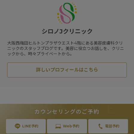
#
脂肪溶解注射
#
日焼け止め
#
肌質改善
#
ピコトーニング
#
サプリメント
#
エイジングケア
#
肥満遺伝子検査
#
紫外線対策
#
リフトアップ
#
メソリフト
#
コラーゲン
#
ビタミン
#
メディカルダイエット
#
乾燥
#
ハリ
#
水光注射
シロノJクリニック
#
フラクセル
#
メガビタミン点滴
#
ハイフ
#
保湿
#
くすみ
#
ジェネシス
#
リジュラン
#
スネコス
大阪西梅田ヒルトンプラザウエスト4階にある美容皮膚科クリ
#
HIFU
#
スキンケア
#
肝斑
ニックのスタッフブログです。美容に役立つお話しを、クリニ
ックから、時々プライベートから。
詳しいプロフィールはこちら
RESERVE
カウンセリングのご予約
LINE予約
Web予約
電話予約