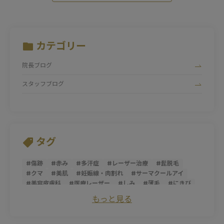
カテゴリー
院長ブログ
スタッフブログ
タグ
#
傷跡
#
赤み
#
多汗症
#
レーザー治療
#
髭脱毛
#
クマ
#
美肌
#
妊娠線・肉割れ
#
サーマクールアイ
#
美容皮膚科
#
医療レーザー
#
しみ
#
薄毛
#
にきび
#
トライフィルプロ
#
スレッドリフト
#
ダーマペン
もっと見る
#
サーマクールFLX
#
ニキビ跡
#
シミ
#
ほうれい線
#
糸リフト
#
そばかす
#
ピコレーザー
#
マッサージピール
#
パントガール
#
美白