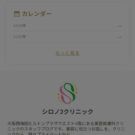
#
アンチエイジング
#
ダイエット
#
肌荒れ
#
シロノJクリニック
#
ハイドロキノン
#
たるみ
カレンダー
#
黒ずみ
#
サーマクール
#
ビタミンC
#
清家純子
#
女性医師
#
トラネキサム酸
#
美容点滴
#
医療脱毛
2026年
#
シルファームX
#
白玉点滴
#
マリオネットライン
#
デリケートゾーン
#
ナイアシンアミド
#
にきび跡
2025年
#
色素沈着
#
フォトシルクプラス
#
赤ら顔
#
色ムラ
2024年
#
UV
#
ドクターズコスメ
#
しわ
#
プロファイロ
もっと見る
#
ピュアアクネス
#
毛細血管拡張症
#
初診
#
紫外線
#
ワキガ治療
#
毛穴
#
プロファイロストラクトゥラ
#
レッドタッチプロ
#
酒さ
#
カウンセリング
#
プラスリストア
#
クレーター
#
ヒアルロン酸
#
レーザートーニング
#
エクセルV
#
小じわ
#
脂肪溶解注射
#
日焼け止め
#
肌質改善
#
ピコトーニング
#
サプリメント
#
エイジングケア
#
肥満遺伝子検査
#
紫外線対策
#
リフトアップ
#
メソリフト
#
コラーゲン
#
ビタミン
#
メディカルダイエット
#
乾燥
#
ハリ
#
水光注射
シロノJクリニック
#
フラクセル
#
メガビタミン点滴
#
ハイフ
#
保湿
#
くすみ
#
ジェネシス
#
リジュラン
#
スネコス
大阪西梅田ヒルトンプラザウエスト4階にある美容皮膚科クリ
#
HIFU
#
スキンケア
#
肝斑
ニックのスタッフブログです。美容に役立つお話しを、クリニ
ックから、時々プライベートから。