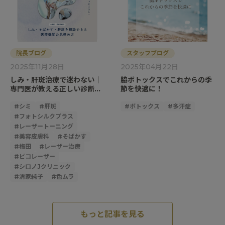
院長ブログ
スタッフブログ
2025年11月28日
2025年04月22日
しみ・肝斑治療で迷わない｜
脇ボトックスでこれからの季
専門医が教える正しい診断と
節を快適に！
クリニックの選び方
#
シミ
#
肝斑
#
ボトックス
#
多汗症
#
フォトシルクプラス
#
レーザートーニング
#
美容皮膚科
#
そばかす
#
梅田
#
レーザー治療
#
ピコレーザー
#
シロノJクリニック
#
清家純子
#
色ムラ
もっと記事を見る