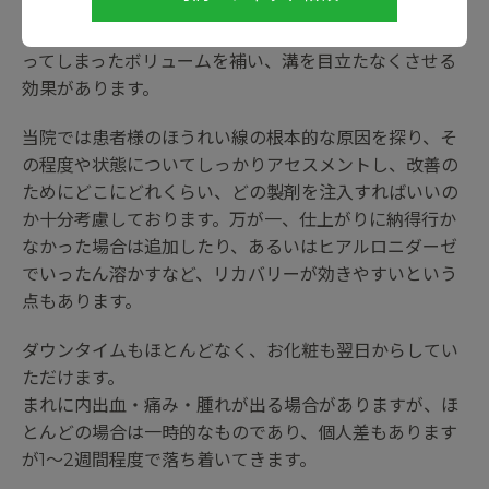
加齢などによってボリュームが失われたり、たるみが生
じている部位にヒアルロン酸製材を注入することで、減
ってしまったボリュームを補い、溝を目立たなくさせる
効果があります。
当院では患者様のほうれい線の根本的な原因を探り、そ
の程度や状態についてしっかりアセスメントし、改善の
ためにどこにどれくらい、どの製剤を注入すればいいの
か十分考慮しております。万が一、仕上がりに納得行か
なかった場合は追加したり、あるいはヒアルロニダーゼ
でいったん溶かすなど、リカバリーが効きやすいという
点もあります。
ダウンタイムもほとんどなく、お化粧も翌日からしてい
ただけます。
まれに内出血・痛み・腫れが出る場合がありますが、ほ
とんどの場合は一時的なものであり、個人差もあります
が1～2週間程度で落ち着いてきます。