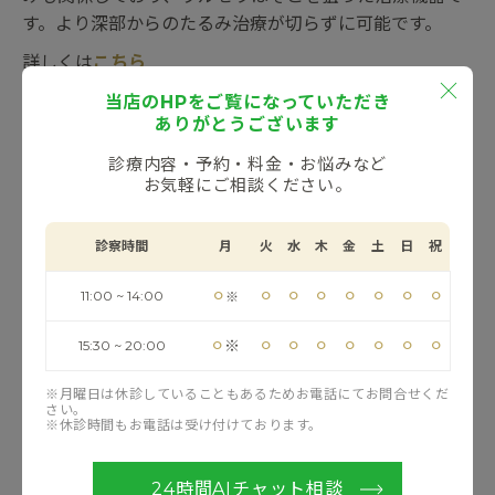
す。より深部からのたるみ治療が切らずに可能です。
詳しくは
こちら
当店のHPをご覧になっていただき
ハイフ
ありがとうございます
ハイフLTVは「痛くないウルセラ」と呼び、当院で取り
診療内容・予約・料金・お悩みなど
扱いのあるウルセラのマイルドバージョンに位置づけら
お気軽にご相談ください。
れます。ウルセラと比べ痛みも少なく麻酔も必要ない治
療になるので痛みがご不安な方も安心して受けていただ
診察時間
月
火
水
木
金
土
日
祝
ける治療となります。アプリケーターをペン型に小型化
したことで、気になる部位のキワや隅々まで細やかに照
⚪︎
⚪︎
⚪︎
⚪︎
⚪︎
⚪︎
⚪︎
⚪︎
11:00 ~ 14:00
※
射できるので、痛みはマイルドなわりに効果を実感して
いただけることが多いです。
⚪︎
⚪︎
⚪︎
⚪︎
⚪︎
⚪︎
⚪︎
⚪︎
※
15:30 ~ 20:00
詳しくは
こちら
※月曜日は休診していることもあるためお電話にてお問合せくだ
さい。
※休診時間もお電話は受け付けております。
ヒアルロン酸
24時間AIチャット相談