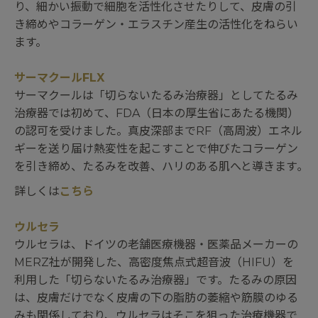
り、細かい振動で細胞を活性化させたりして、皮膚の引
き締めやコラーゲン・エラスチン産生の活性化をねらい
ます。
サーマクールFLX
サーマクールは「切らないたるみ治療器」としてたるみ
治療器では初めて、FDA（日本の厚生省にあたる機関）
の認可を受けました。真皮深部までRF（高周波）エネル
ギーを送り届け熱変性を起こすことで伸びたコラーゲン
を引き締め、たるみを改善、ハリのある肌へと導きます｡
詳しくは
こちら
ウルセラ
ウルセラは、ドイツの老舗医療機器・医薬品メーカーの
MERZ社が開発した、高密度焦点式超音波（HIFU）を
利用した「切らないたるみ治療器」です。たるみの原因
は、皮膚だけでなく皮膚の下の脂肪の萎縮や筋膜のゆる
みも関係しており、ウルセラはそこを狙った治療機器で