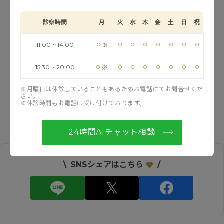
ロのトレーニング施設として認定を受けています。
診察時間
月
火
水
木
金
土
日
祝
すでに沢山の症例経験があり、トライフィルプロによる
治療改善症例が多くあります。
⚪︎
⚪︎
⚪︎
⚪︎
⚪︎
⚪︎
⚪︎
⚪︎
11:00 ~ 14:00
※
⚪︎
⚪︎
⚪︎
⚪︎
⚪︎
⚪︎
⚪︎
⚪︎
ニキビ跡や傷跡、肉割れ、妊娠線などでお悩みの方、ト
※
15:30 ~ 20:00
ライフィルプロやサブシジョンが気になっている方はお
※月曜日は休診していることもあるためお電話にてお問合せくだ
気軽にご相談ください｡
さい。
※休診時間もお電話は受け付けております。
トライフィルプロの詳細ページは
こちら
24時間AIチャット相談
\
SNSシェアはこちら
/