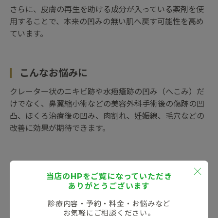
さらに、皮膚の再生を助ける成分が入っている薬剤を使
用することで、本来の凹みの無い肌へ戻す可能性を高め
ています。
こんなお悩みに
クレーター状のニキビ跡や水疱瘡跡の凹み（へこみ）だ
けでなく、鼻翼縮小術などの美容外科手術後の傷跡の凹
凸、ほくろ治療後の凹み、肉割れ、妊娠線、毛穴などの
改善に効果が期待できます。
トレーニング施設に認定
当店のHPをご覧になっていただき
ありがとうございます
シロノJクリニックは、関西圏でもいち早く、トライフィ
ルプロを取り入れたクリニックで､トライフィルプロのメ
診療内容・予約・料金・お悩みなど
ーカーMCURE社より、ドクター向けのトライフィルプ
お気軽にご相談ください。