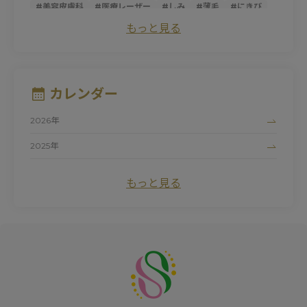
#
美容皮膚科
#
医療レーザー
#
しみ
#
薄毛
#
にきび
#
トライフィルプロ
#
スレッドリフト
#
ダーマペン
もっと見る
#
サーマクールFLX
#
ニキビ跡
#
シミ
#
ほうれい線
#
糸リフト
#
そばかす
#
ピコレーザー
#
マッサージピール
#
パントガール
#
美白
#
アンチエイジング
#
ダイエット
#
肌荒れ
#
シロノJクリニック
#
ハイドロキノン
#
たるみ
カレンダー
#
黒ずみ
#
サーマクール
#
ビタミンC
#
清家純子
#
女性医師
#
トラネキサム酸
#
美容点滴
#
医療脱毛
2026年
#
シルファームX
#
白玉点滴
#
マリオネットライン
#
デリケートゾーン
#
ナイアシンアミド
#
にきび跡
2025年
#
色素沈着
#
フォトシルクプラス
#
赤ら顔
#
色ムラ
2024年
#
UV
#
ドクターズコスメ
#
しわ
#
プロファイロ
もっと見る
#
ピュアアクネス
#
毛細血管拡張症
#
初診
#
紫外線
#
ワキガ治療
#
毛穴
#
プロファイロストラクトゥラ
#
レッドタッチプロ
#
酒さ
#
カウンセリング
#
プラスリストア
#
クレーター
#
ヒアルロン酸
#
レーザートーニング
#
エクセルV
#
小じわ
#
脂肪溶解注射
#
日焼け止め
#
肌質改善
#
ピコトーニング
#
サプリメント
#
エイジングケア
#
肥満遺伝子検査
#
紫外線対策
#
リフトアップ
#
メソリフト
#
コラーゲン
#
ビタミン