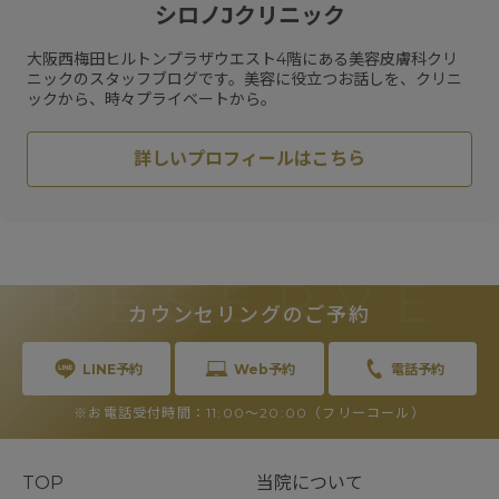
#
メディカルダイエット
#
乾燥
#
ハリ
#
水光注射
シロノJクリニック
#
フラクセル
#
メガビタミン点滴
#
ハイフ
#
保湿
#
くすみ
#
ジェネシス
#
リジュラン
#
スネコス
大阪西梅田ヒルトンプラザウエスト4階にある美容皮膚科クリ
#
HIFU
#
スキンケア
#
肝斑
ニックのスタッフブログです。美容に役立つお話しを、クリニ
ックから、時々プライベートから。
詳しいプロフィールはこちら
RESERVE
カウンセリングのご予約
LINE予約
Web予約
電話予約
※お電話受付時間：11:00〜20:00（フリーコール）
TOP
当院について