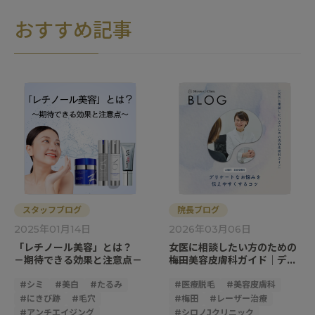
おすすめ記事
スタッフブログ
院長ブログ
2025年01月14日
2026年03月06日
「レチノール美容」とは？
女医に相談したい方のための
－期待できる効果と注意点－
梅田美容皮膚科ガイド｜デリ
ケートなお悩みを伝えやすく
#
シミ
#
美白
#
たるみ
するコツ
#
医療脱毛
#
美容皮膚科
#
にきび跡
#
毛穴
#
梅田
#
レーザー治療
#
アンチエイジング
#
シロノJクリニック