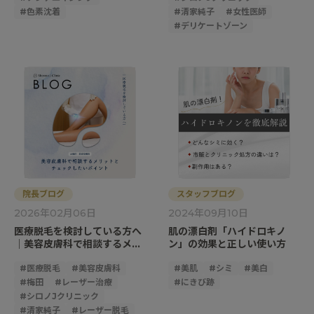
#
色素沈着
#
清家純子
#
女性医師
#
デリケートゾーン
院長ブログ
スタッフブログ
2026年02月06日
2024年09月10日
医療脱毛を検討している方へ
肌の漂白剤「ハイドロキノ
｜美容皮膚科で相談するメリ
ン」の効果と正しい使い方
ットとチェックしたいポイン
ト
#
医療脱毛
#
美容皮膚科
#
美肌
#
シミ
#
美白
#
梅田
#
レーザー治療
#
にきび跡
#
シロノJクリニック
#
清家純子
#
レーザー脱毛